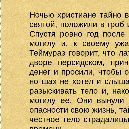
Ночью христиане тайно в
святой, положили в гроб
Спустя ровно год после
могилу и, к своему ужа
Теймураз говорит, что л
дворе персидском, при
денег и просили, чтобы 
но шах не хотел и слыша
разыскивать тело и, нак
могилу ее. Они вынули 
опасности свою жизнь, та
честное тело страдалицы
времени.