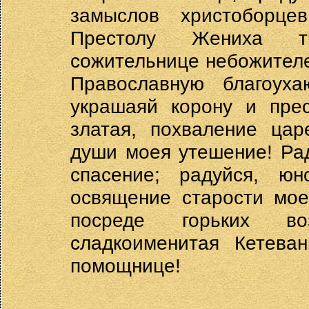
замыслов христоборце
Престолу Жениха тв
сожительнице небожителе
Православную благоуха
украшаяй корону и прес
златая, похваление цар
души моея утешение! Ра
спасение; радуйся, юн
освящение старости мое
посреде горьких во
сладкоименитая Кетеван
помощнице!