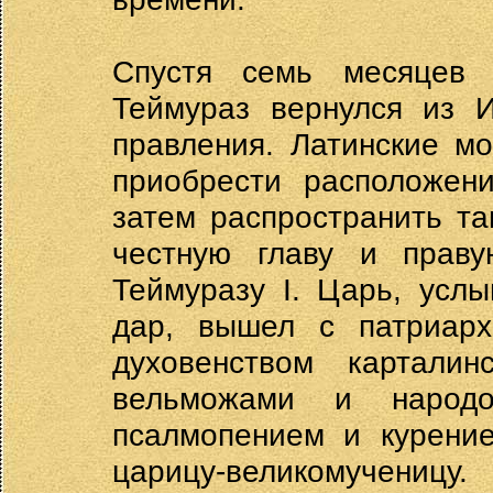
Спустя семь месяцев 
Теймураз вернулся из 
правления. Латинские мо
приобрести расположени
затем распространить т
честную главу и прав
Теймуразу I. Царь, усл
дар, вышел с патриарх
духовенством картали
вельможами и народ
псалмопением и курени
царицу-великомучен