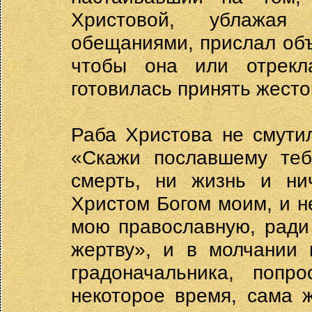
Христовой, ублажая
обещаниями, прислал объ
чтобы она или отрекл
готовилась принять жесто
Раба Христова не смути
«Скажи пославшему тебя
смерть, ни жизнь и ни
Христом Богом моим, и н
мою православную, ради 
жертву», и в молчании
градоначальника, попр
некоторое время, сама 