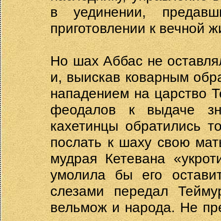
в уединении, предав
приготовлении к вечной ж
Но шах Аббас не оставля
и, выискав коварным обр
нападением на царство Т
феодалов к выдаче зн
кахетинцы обратились т
послать к шаху свою мат
мудрая Кетевана «укрот
умолила бы его остави
слезами передал Тейму
вельмож и народа. Не пр