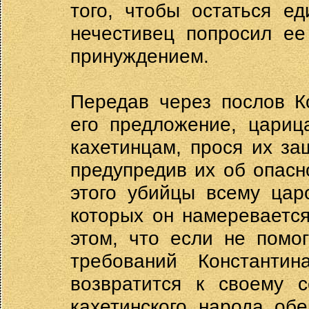
того, чтобы остаться е
нечестивец попросил ее
принуждением.
Передав через послов К
его предложение, цариц
кахетинцам, прося их за
предупредив их об опасн
этого убийцы всему цар
которых он намеревается
этом, что если не помо
требований Константи
возвратится к своему с
кахетинского народа об