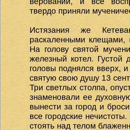
верований, и все восп
твердо приняли мучениче
Истязания же Кетева
раскаленными клещами, 
На голову святой мучен
железный котел. Густой 
головы поднялся вверх, 
святую свою душу 13 сент
Три светлых столпа, опус
знаменовали ее духовную
вынести за город и броси
все городские нечистоты.
стоять над телом блажен