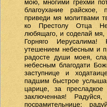
мою, многими грехми по
благоухание райское, 
приведи мя молитвами т
ко Престолу Отца Не
любящаго, и соделай мя,
Горняго Иерусалима!
утешением небесным и п
радосте души моея, сла
небесным благодати Бож
заступнице и ходатаиц
падшим быстрое услышан
царице, за пресладкое
заключенная! Радуйся
посрамительнице; раду