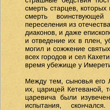
страшные бедствия пост
смерть старцев, которых
смерть воинствующей
переселения из отечества
диаконов, и даже епископ
и отведение их в плен, 
могил и сожжение святых
всех городов и сел Кахет
время убежище у Имерети
Между тем, сыновья его 
их, царицей Кетеваной, 
царевича были изувечен
испытания, скончался