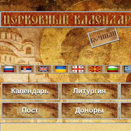
Календарь
Литургия
Пост
Доноры