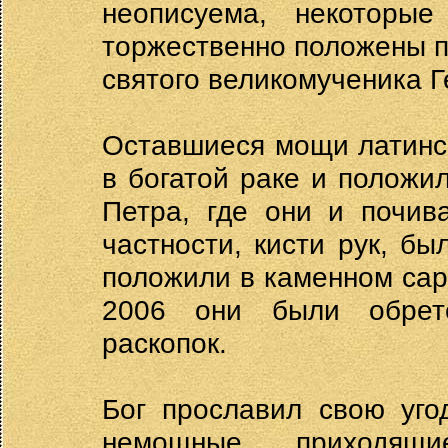
неописуема, некоторы
торжественно положены п
святого великомученика Г
Оставшиеся мощи латинс
в богатой раке и положи
Петра, где они и почив
частности, кисти рук, бы
положили в каменном сар
2006 они были обрет
раскопок.
Бог прославил свою уго
немощные, приходящ