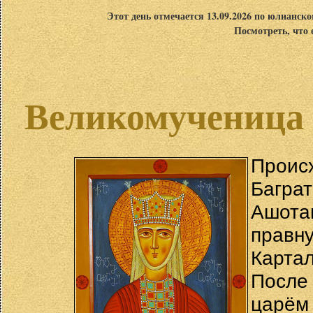
Этот день отмечается 13.09.2026 по юлианск
Посмотреть, что 
Великомученица 
Прои
Багра
Ашот
прав
Картал
После
царём