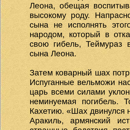
Леона, обещая воспитыв
высокому роду. Напрасн
сына не исполнять этог
народом, который в отк
свою гибель, Теймураз 
сына Леона.
Затем коварный шах потр
Испуганные вельможи нас
царь всеми силами уклоня
неминуемая погибель. Т
Кахетию. «Шах двинулся н
Аракиль, армянский ис