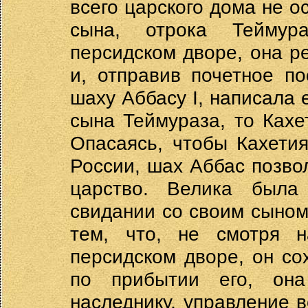
всего царского дома не о
сына, отрока Теймур
персидском дворе, она р
и, отправив почетное п
шаху Аббасу I, написала е
сына Теймураза, то Кахе
Опасаясь, чтобы Кахети
России, шах Аббас позво
царство. Велика была
свидании со своим сыном
тем, что, не смотря 
персидском дворе, он со
по прибытии его, она
наследнику, управление 