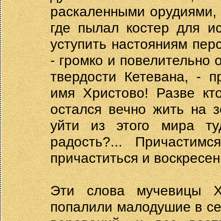
раскаленными орудиями, 
где пылал костер для и
уступить настояниям пер
- громко и повелительно 
твердости Кетевана, - 
имя Христово! Разве кт
остался вечно жить на 
уйти из этого мира ту
радость?... Причастим
причаститься и воскресен
Эти слова мучевицы Хр
попалили малодушие в сер