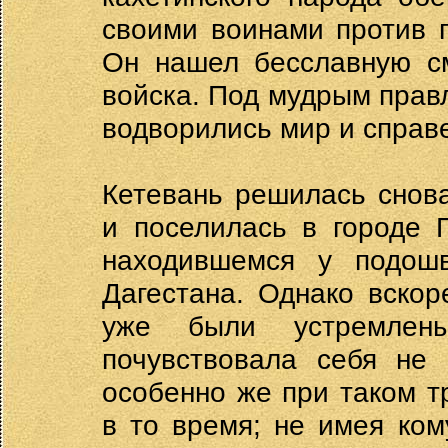
своими воинами против п
Он нашел бесславную см
войска. Под мудрым прав
водворились мир и справ
Кетевань решилась снов
и поселилась в городе 
находившемся у подош
Дагестана. Однако вскор
уже были устремлен
почувствовала себя не 
особенно же при таком т
в то время; не имея ком