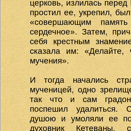
церковь, излилась перед
простил ее, укрепил, бы
«совершающим память
сердечное». Затем, при
себя крестным знамени
сказала им: «Делайте, 
мучения».
И тогда начались стр
мученицей, одно зрелищ
так что и сам градон
поспешил удалиться. 
душою и умоляли ее по
духовник Кетеваны, 