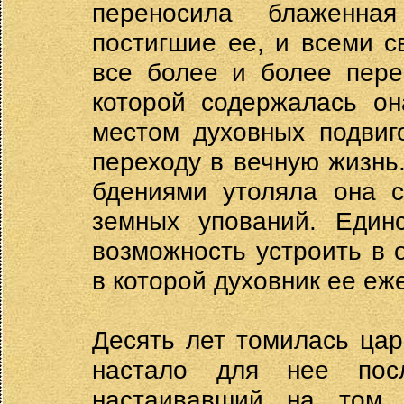
переносила блаженна
постигшие ее, и всеми 
все более и более пере
которой содержалась он
местом духовных подвиг
переходу в вечную жизн
бдениями утоляла она с
земных упований. Един
возможность устроить в 
в которой духовник ее е
Десять лет томилась цар
настало для нее пос
настаивавший на том,