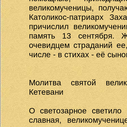
великомученицы, получа
Католикос-патриарх Зах
причислил великомучени
память 13 сентября. 
очевидцем страданий ее,
числе - в стихах - её сын
Молитва святой велик
Кетевани
О светозарное светило 
славная, великомучениц