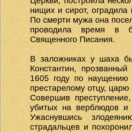
Церкви, построила неско
нищих и сирот, оградила
По смерти мужа она посе
проводила время в б
Священного Писания.
В заложниках у шаха б
Константин, прозванный
1605 году по наущению 
престарелому отцу, царю А
Совершив преступление,
убитых на верблюдов и 
Ужаснувшись злодеяни
страдальцев и похорони