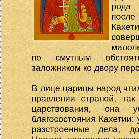
рода 
после
Кахе
сове
малоле
по смутным обстояте
заложником ко двору перс
В лице царицы народ чти
правлении страной, так
царствования, она 
благосостояния Кахетии: 
разстроенные дела, д