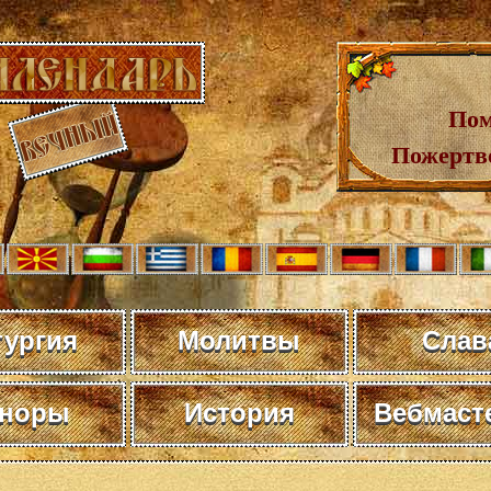
Пом
Пожертв
тургия
Молитвы
Слав
норы
История
Вебмаст