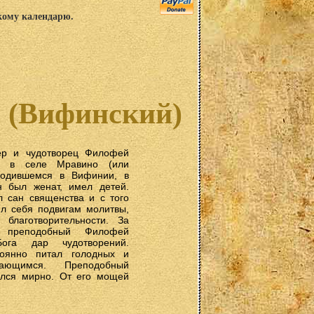
скому календарю.
 (Вифинский)
ер и чудотворец Филофей
 в селе Мравино (или
ходившемся в Вифинии, в
 был женат, имел детей.
 сан священства и с того
ил себя подвигам молитвы,
благотворительности. За
 преподобный Филофей
ога дар чудотворений.
тоянно питал голодных и
ающимся. Преподобный
лся мирно. От его мощей