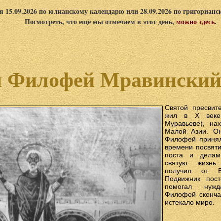
я 15.09.2026 по юлианскому календарю или 28.09.2026 по григориан
Посмотреть, что ещё мы отмечаем в этот день,
можно здесь
.
 Филофей Мравинский
Святой пресвит
жил в Х веке
Муравьеве), на
Малой Азии. Он
Филофей принял
времени посвят
поста и делам 
святую жизнь
получил от Б
Подвижник пос
помогал нужд
Филофей сконча
истекало миро.