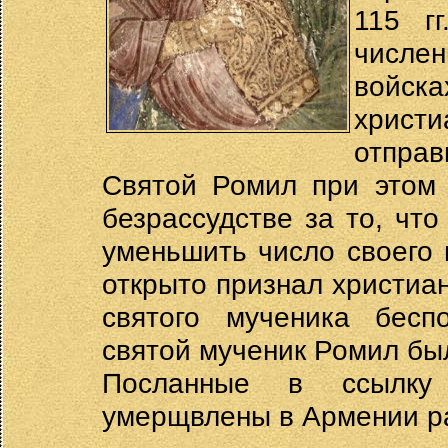
115 гг
числен
войск
христ
отправ
Святой Ромил при этом 
безрассудстве за то, чт
уменьшить число своего 
открыто признал христиа
святого мученика бесп
святой мученик Ромил бы
Посланные в ссылку 
умерщвлены в Армении р