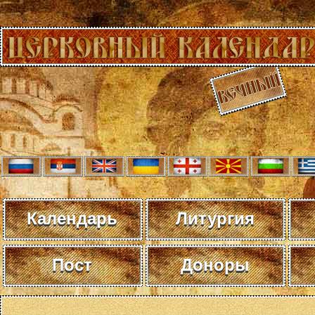
Календарь
Литургия
Пост
Доноры