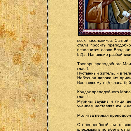
всех насельников. Святой 
стали просить преподобно
исполнится слово Владыки 
52)». Напавшие разбойники 
Тропарь преподобного Мо
глас 1
Пустынный житель, и в тел
Небесная дарования приим
Венчавшему тя,// слава Де
Кондак преподобного Моис
глас 4
Мурины заушив и лица дем
учением наставляя души н
Молитва первая преподоб
О преподобный, ты от тяж
влекомым в погибель оттог