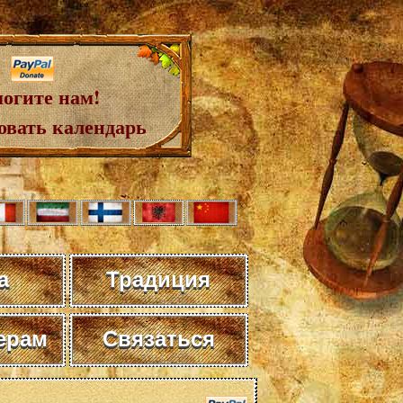
огите нам!
овать календарь
а
Традиция
ерам
Связаться