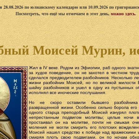
я 28.08.2026 по юлианскому календарю или 10.09.2026 по григориан
Посмотреть, что ещё мы отмечаем в этот день,
можно здесь
.
бный Моисей Мурин, и
Жил в IV веке. Родом из Эфиопии, раб одного знатн
за худое поведение, он не захотел в честном труд
сделался предводителем разбойников. Несколько ле
жизни разбойник Моисей, но по великой милости 
шайку разбойников и ушел в одну из пустынных о
исполнял все иноческие послушания.
Но не скоро оставили бывшего разбойника
развращенной жизни. Особенно сильно борола его б
одного старца преподобный Моисей изнурял плот
непрестанным подвигом молитвы; целые ночи 
простаивал он на молитве, почти не смыкая оч
моления не могли смирить его плотских вожделен
Моисей нашел средство к победе над вражескими 
смиряя плоть свою подвигами, он по ночам обхо