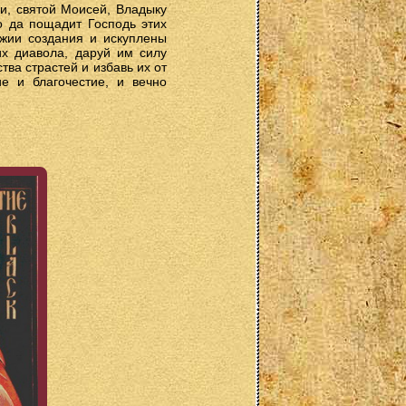
ли, святой Моисей, Владыку
о да пощадит Господь этих
ожии создания и искуплены
х диавола, даруй им силу
тва страстей и избавь их от
е и благочестие, и вечно