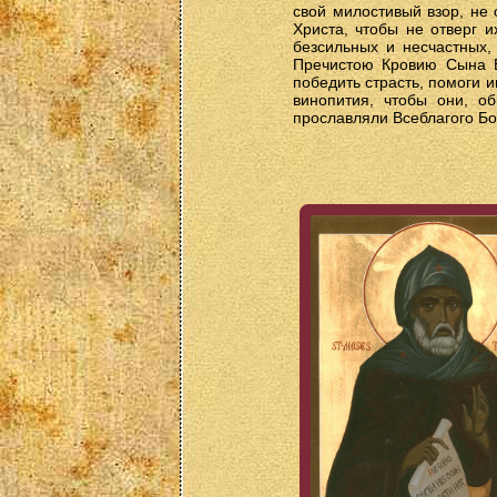
свой милостивый взор, не 
Христа, чтобы не отверг 
безсильных и несчастных,
Пречистою Кровию Сына Е
победить страсть, помоги и
винопития, чтобы они, о
прославляли Всеблагого Бо