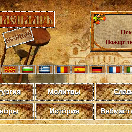
Пом
Пожертв
тургия
Молитвы
Слав
норы
История
Вебмаст