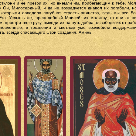
отклони и не презри их, но внемли им, прибегающим к тебе. Мо
их Он, Милосердный, и да не возрадуется диавол их погибели, н
 которыми овладела пагубная страсть пиянства, ведь мы все Б
го. Услышь же, преподобный Моисей, их молитву, отгони от ни
м, простри твою руку, выведи их на путь добра, освободи их от рабс
бновленные, в трезвении и светлом уме возлюбили воздержани
га, всегда спасающего Свои создания. Аминь.