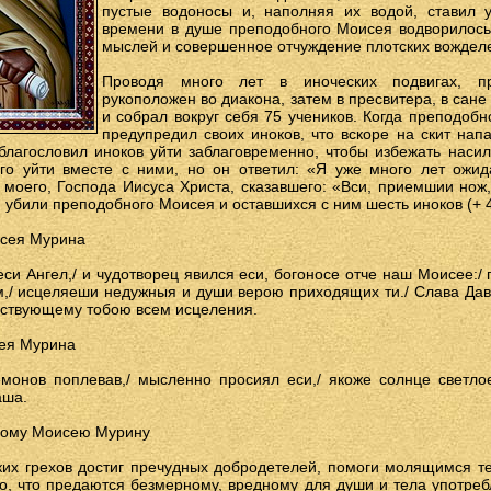
пустые водоносы и, наполняя их водой, ставил у
времени в душе преподобного Моисея водворилось 
мыслей и совершенное отчуждение плотских вождел
Проводя много лет в иноческих подвигах, 
рукоположен во диакона, затем в пресвитера, в сане
и собрал вокруг себя 75 учеников. Когда преподобн
предупредил своих иноков, что вскоре на скит нап
благословил иноков уйти заблаговременно, чтобы избежать наси
го уйти вместе с ними, но он ответил: «Я уже много лет ожи
моего, Господа Иисуса Христа, сказавшего: «Вси, приемшии нож
убили преподобного Моисея и оставшихся с ним шесть иноков (+ 40
исея Мурина
еси Ангел,/ и чудотворец явился еси, богоносе отче наш Моисее:/
,/ исцеляеши недужныя и души верою приходящих ти./ Слава Давш
йствующему тобою всем исцеления.
ея Мурина
онов поплевав,/ мысленно просиял еси,/ якоже солнце светлое,
аша.
ному Моисею Мурину
ких грехов достиг пречудных добродетелей, помоги молящимся т
о, что предаются безмерному, вредному для души и тела употре