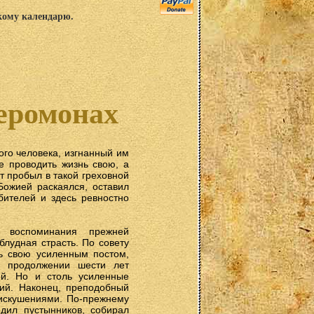
скому календарю.
еромонах
ого человека, изгнанный им
е проводить жизнь свою, а
т пробыл в такой греховной
Божией раскаялся, оставил
бителей и здесь ревностно
 воспоминания прежней
лудная страсть. По совету
ь свою усиленным постом,
в продолжении шести лет
ей. Но и столь усиленные
ий. Наконец, преподобный
искушениями. По-прежнему
дил пустынников, собирал