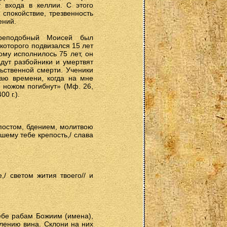
 входа в келлии. С этого
спокойствие, трезвенность
ений.
преподобный Моисей был
 которого подвизался 15 лет
ому исполнилось 75 лет, он
адут разбойники и умертвят
льственной смерти. Ученики
даю времени, когда на мне
, ножом погибнут» (Мф. 26,
0 г.).
 постом, бдением, молитвою
ему тебе крепость,/ слава
/ светом жития твоего// и
ебе рабам Божиим (имена),
блению вина. Склони на них