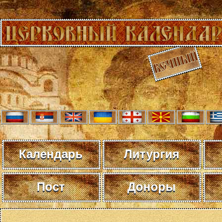
Календарь
Литургия
Пост
Доноры