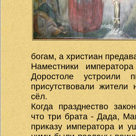
богам, а христиан предав
Наместники императора
Доростоле устроили 
присутствовали жители 
сёл.
Когда празднество закон
что три брата - Дада, М
приказу императора и у