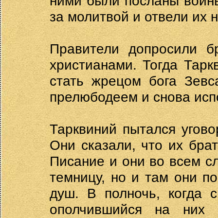
ними были посланы воины
за молитвой и отвели их н
Правители допросили бр
христианами. Тогда Тар
стать жрецом бога Зевс
прелюбодеем и снова исп
Тарквиний пытался угово
Они сказали, что их бр
Писание и они во всем с
темницу, но и там они п
душ. В полночь, когда 
ополчившийся на них 