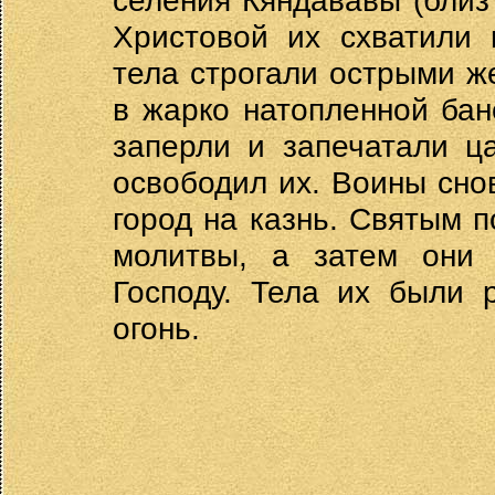
селения Кяндававы (близ
Христовой их схватили 
тела строгали острыми ж
в жарко натопленной бан
заперли и запечатали ц
освободил их. Воины сно
город на казнь. Святым 
молитвы, а затем они
Господу. Тела их были 
огонь.