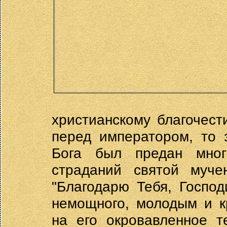
христианскому благочест
перед императором, то 
Бога был предан мно
страданий святой муче
"Благодарю Тебя, Господ
немощного, молодым и к
на его окровавленное т