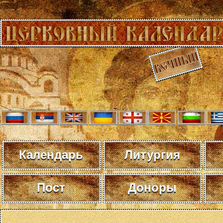
Календарь
Литургия
Пост
Доноры