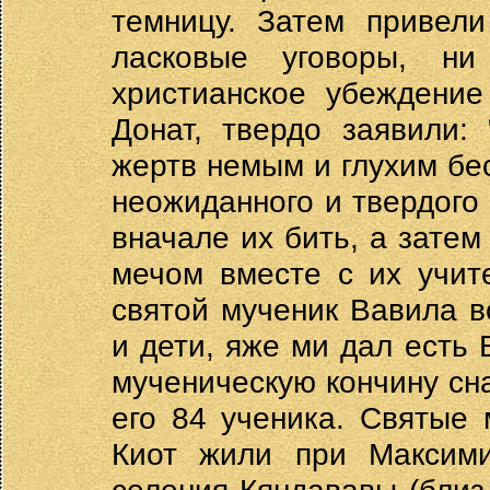
темницу. Затем привели
ласковые уговоры, н
христианское убеждение
Донат, твердо заявили:
жертв немым и глухим бес
неожиданного и твердого 
вначале их бить, а затем
мечом вместе с их учит
святой мученик Вавила в
и дети, яже ми дал есть 
мученическую кончину сна
его 84 ученика. Святые
Киот жили при Максими