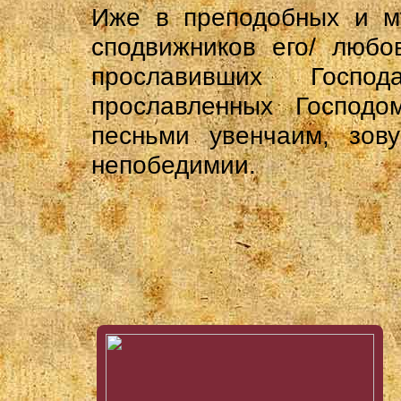
Иже в преподобных и му
сподвижников его/ любо
прославивших Госп
прославленных Господо
песньми увенчаим, зову
непобедимии.