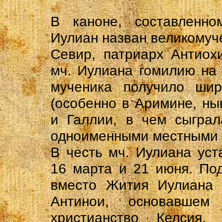
В каноне, составленн
Иулиан назван великомуч
Севир, патриарх Антиохи
мч. Иулиана гомилию на 
мученика получило шир
(особенно в Аримине, ны
и Галлии, в чем сыграл
одноименными местными 
В честь мч. Иулиана уст
16 марта и 21 июня. По
вместо Жития Иулиана 
Антинои, основавше
христианство Келсия