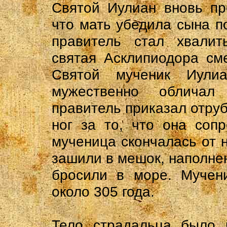
Святой Иулиан вновь пр
что мать убедила сына п
правитель стал хвалит
святая Асклипиодора см
Святой мученик Иули
мужественно обличал
правитель приказал отруб
ног за то, что она соп
мученица скончалась от 
зашили в мешок, наполне
бросили в море. Мучени
около 305 года.
Тело страдальца было 