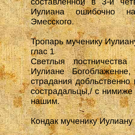
составленной в 3-й чет
Иулиана ошибочно на
Эмесского.
Тропарь мученику Иулиану
глас 1
Светлыя постничества 
Иулиане Богоблаженне,
страдания добльственно 
сострадальцы,/ с нимиже
нашим.
Кондак мученику Иулиану 