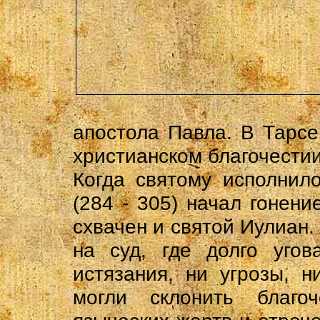
апостола Павла. В Тарсе
христианском благочестии
Когда святому исполнил
(284 - 305) начал гонени
схвачен и святой Иулиан.
на суд, где долго угов
истязания, ни угрозы, 
могли склонить благо