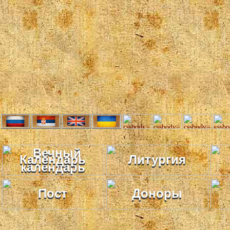
Календарь
Литургия
Пост
Доноры