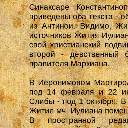
Синаксаре Константино
приведены оба текста - о
из Антинои. Видимо, Жи
источников Жития Иулиан
свой христианский подви
второй - девственный 
правителя Маркиана.
В Иеронимовом Мартирол
под 14 февраля и 22 ию
Слибы - под 1 октября. В
Житие мч. Иулиана помещ
В пространной редак