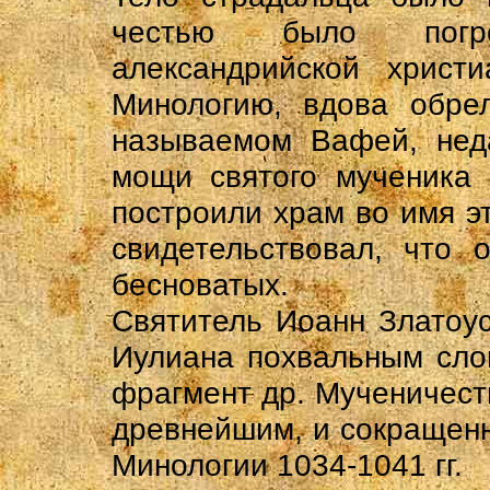
честью было погре
александрийской христи
Минологию, вдова обре
называемом Вафей, неда
мощи святого мученика 
построили храм во имя эт
свидетельствовал, что 
бесноватых.
Святитель Иоанн Златоус
Иулиана похвальным сло
фрагмент др. Мученичест
древнейшим, и сокращенн
Минологии 1034-1041 гг.