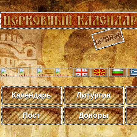
Календарь
Литургия
Пост
Доноры