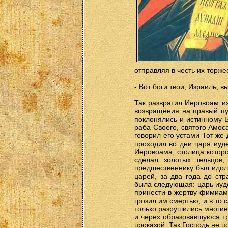
отправляя в честь их торже
- Вот боги твои, Израиль, в
Так развратил Иеровоам из
возвращения на правый пу
поклонялись и истинному Б
раба Своего, святого Амос
говорил его устами Тот же
проходил во дни царя иуде
Иеровоама, столица которо
сделал золотых тельцов
предшественнику был идол
царей, за два года до ст
была следующая: царь иуде
принести в жертву фимиам 
грозил им смертью, и в то
только разрушились многие
и через образовавшуюся тр
проказой. Так Господь не 