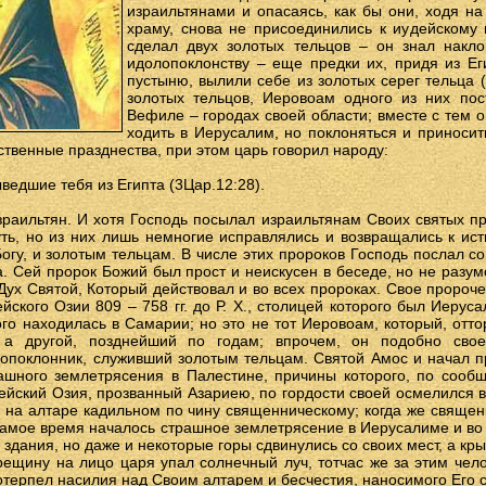
израильтянами и опасаясь, как бы они, ходя н
храму, снова не присоединились к иудейскому 
сделал двух золотых тельцов – он знал накло
идолопоклонству – еще предки их, придя из Ег
пустыню, вылили себе из золотых серег тельца 
золотых тельцов, Иеровоам одного из них пос
Вефиле – городах своей области; вместе с тем 
ходить в Иерусалим, но поклоняться и приноси
ственные празднества, при этом царь говорил народу:
ыведшие тебя из Египта (3Цар.12:28).
раильтян. И хотя Господь посылал израильтянам Своих святых п
ть, но из них лишь немногие исправлялись и возвращались к ист
огу, и золотым тельцам. В числе этих пророков Господь послал
а. Сей пророк Божий был прост и неискусен в беседе, но не разум
 Дух Святой, Который действовал и во всех пророках. Свое пророч
йского Озии 809 – 758 гг. до Р. Х., столицей которого был Иеруса
го находилась в Самарии; но это не тот Иеровоам, который, отто
, а другой, позднейший по годам; впрочем, он подобно сво
опоклонник, служивший золотым тельцам. Святой Амос и начал пр
рашного землетрясения в Палестине, причины которого, по сооб
йский Озия, прозванный Азариею, по гордости своей осмелился 
на алтаре кадильном по чину священническому; когда же священ
 самое время началось страшное землетрясение в Иерусалиме и во
 здания, но даже и некоторые горы сдвинулись со своих мест, а кр
ещину на лицо царя упал солнечный луч, тотчас же за этим чел
потерпел насилия над Своим алтарем и бесчестия, наносимого Его