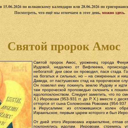
я 15.06.2026 по юлианскому календарю или 28.06.2026 по григориан
Посмотреть, что ещё мы отмечаем в этот день,
можно здесь
.
Святой пророк Амос
Святой пророк Амос, уроженец города Фекуи
Иудовой, недалеко от Вифлеема, происход
небогатой: дни свои он проводил, пася стада. 
на богатых и сильных, но – на смиренных и нищ
Давида, от пастушеских стад на пророческое слу
Он повелел ему покинуть землю Иудову и идти
там пророческой проповедью склонить к покая
идолопоклонством. Следует заметить, что по сме
Х.) Иеровоам (953-931 гг. до Р. Х.) вместе с де
отторгся от сына Соломонова Ровоама (954-937 гг
в Иерусалиме: из отложившихся колен обра
Израильское, первым царем которого и был Иеро
От дней этого Иеровоама израильтяне, отпав о
поклонялись идолам. Иеровоам, стремясь у