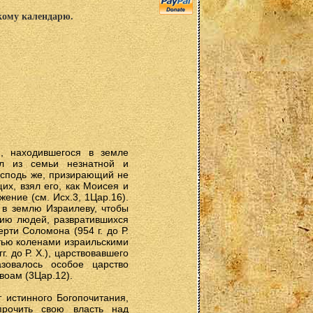
скому календарю.
, находившегося в земле
ил из семьи незнатной и
Господь же, призирающий не
их, взял его, как Моисея и
жение (см. Исх.3, 1Цар.16).
 в землю Израилеву, чтобы
нию людей, развратившихся
рти Соломона (954 г. до Р.
сятью коленами израильскими
. до Р. Х.), царствовавшего
зовалось особое царство
воам (3Цар.12).
т истинного Богопочитания,
прочить свою власть над