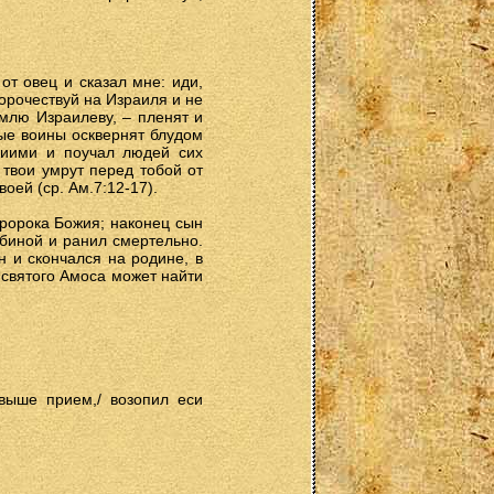
от овец и сказал мне: иди,
орочествуй на Израиля и не
емлю Израилеву, – пленят и
ные воины осквернят блудом
жиими и поучал людей сих
 твои умрут перед тобой от
оей (ср. Ам.7:12-17).
пророка Божия; наконец сын
убиной и ранил смертельно.
н и скончался на родине, в
 святого Амоса может найти
свыше прием,/ возопил еси