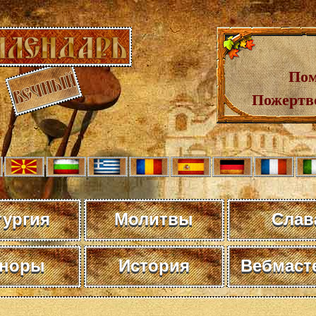
Пом
Пожертв
тургия
Молитвы
Слав
норы
История
Вебмаст