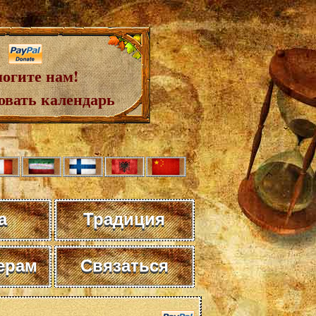
огите нам!
овать календарь
а
Традиция
ерам
Связаться