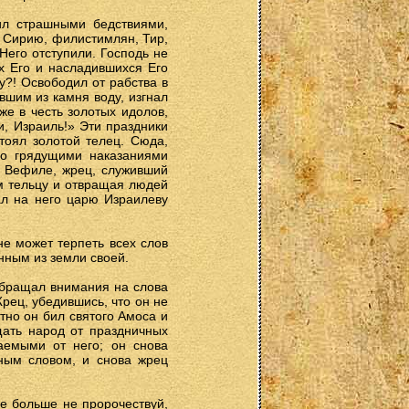
ил страшными бедствиями,
: Сирию, филистимлян, Тир,
Него отступили. Господь не
х Его и насладившихся Его
у?! Освободил от рабства в
вшим из камня воду, изгнал
е в честь золотых идолов,
и, Израиль!» Эти праздники
тоял золотой телец. Сюда,
его грядущими наказаниями
в Вефиле, жрец, служивший
ым тельцу и отвращая людей
ал на него царю Израилеву
не может терпеть всех слов
нным из земли своей.
обращал внимания на слова
рец, убедившись, что он не
тно он бил святого Амоса и
щать народ от праздничных
аемыми от него; он снова
ным словом, и снова жрец
ле больше не пророчествуй,