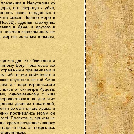
а праздники в Иерусалим ко
царю, его свергнув и убив,
нность своих подданных к
ипта сквозь Черное море в
(Исх.32). Сделав помянутых
тавил в Дане, а другого в
он повелел израильтянам не
ть жертвы золотым тельцам,
ророков для их обличения и
инному Богу; некоторые же
 со страшными прещениями и
ом: ибо в нем действовал и
еское служение святой Амос
лим, и – царя израильского
ргшись от скипетра Иудова,
ему, одноименному с ним
орочествовать во дни этих
щениям древних писателей,
войти во святилище храма и
ники противились этому, он
 всей Палестине, причем не
ыша храма раздалась вверху
о царя и весь он покрылись
 священникам.