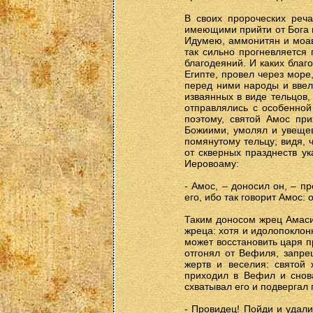
В своих пророческих реч
имеющими прийти от Бога н
Идумею, аммонитян и моави
так сильно прогневляется
благодеяний. И каких благ
Египте, провел через море
перед ними народы и ввел
изваянных в виде тельцов,
отправлялись с особенной
поэтому, святой Амос при
Божиими, умолял и увещев
помянутому тельцу; видя, 
от скверных празднеств у
Иеровоаму:
- Амос, – доносил он, – п
его, ибо так говорит Амос
Таким доносом жрец Амаси
жреца: хотя и идолопоклон
может восстановить царя п
отгонял от Вефиля, запре
жертв и веселия: святой
приходил в Вефил и снов
схватывал его и подвергал
- Провидец! Пойди и удали