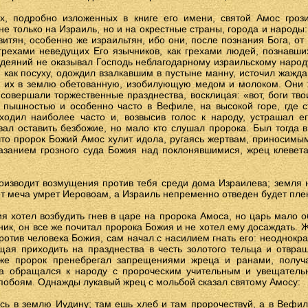
ах, подробно изложенных в книге его имени, святой Амос гроз
е только на Израиль, но и на окрестные страны, города и народы
тян, особенно же израильтян, ибо они, после познания Бога, от 
 грехами неведущих Его язычников, как грехами людей, познавши
одеяний не оказывал Господь неблагодарному израильскому народ
, как посуху, одождил взалкавшим в пустыне манну, источил жажда
 их в землю обетованную, изобилующую медом и молоком. Они ж
 совершали торжественные празднества, восклицая: «вот, боги тво
 пышностью и особенно часто в Вефиле, на высокой горе, где с
ходил наиболее часто и, возвысив голос к народу, устрашал 
ал оставить безбожие, но мало кто слушал пророка. Был тогда 
что пророк Божий Амос хулит идола, ругаясь жертвам, приносим
казанием грозного суда Божия над поклонявшимися, жрец клевет
роизводит возмущения против тебя среди дома Израилева; земля 
: от меча умрет Иеровоам, а Израиль непременно отведен будет пле
я хотел возбудить гнев в царе на пророка Амоса, но царь мало 
ник, он все же почитал пророка Божия и не хотел ему досаждать. Ж
ротив человека Божия, сам начал с насилием гнать его: неоднокра
щая приходить на празднества в честь золотого тельца и отвра
 же пророк пренебрегал запрещениями жреца и ранами, получ
а обращался к народу с пророческим учительным и увещатель
 побоям. Однажды лукавый жрец с мольбой сказал святому Амосу:
сь в землю Иудину; там ешь хлеб и там пророчествуй, а в Вефи