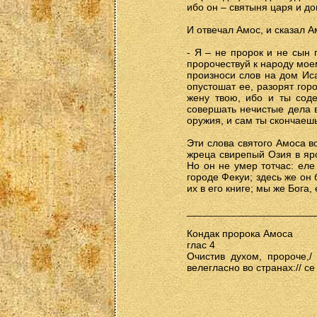
ибо он – святыня царя и до
И отвечал Амос, и сказал А
- Я – не пророк и не сын 
пророчествуй к народу мое
произноси слов на дом Иса
опустошат ее, разорят гор
жену твою, ибо и ты сод
совершать нечистые дела в
оружия, и сам ты скончаешь
Эти слова святого Амоса в
жреца свирепый Озия в яро
Но он не умер тотчас: еле
городе Фекуи; здесь же он
их в его книге; мы же Бога
_______________________
Кондак пророка Амоса
глас 4
Очистив духом, пророче,/
велегласно во странах:// се