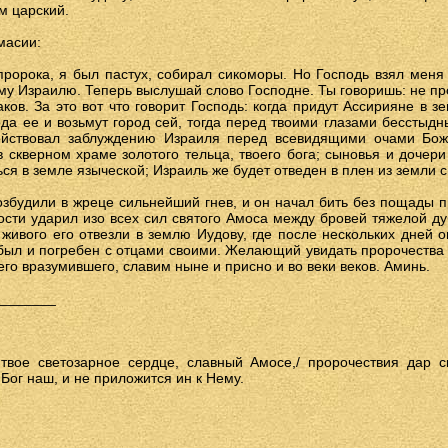
м царский.
масии:
пророка, я был пастух, собирал сикоморы. Но Господь взял меня 
му Израилю. Теперь выслушай слово Господне. Ты говоришь: не пр
ков. За это вот что говорит Господь: когда придут Ассирияне в з
ода ее и возьмут город сей, тогда перед твоими глазами бесстыд
ействовал заблуждению Израиля перед всевидящими очами Бо
 скверном храме золотого тельца, твоего бога; сыновья и дочери
ся в земле языческой; Израиль же будет отведен в плен из земли св
озбудили в жреце сильнейший гнев, и он начал бить без пощады 
сти ударил изо всех сил святого Амоса между бровей тяжелой д
 живого его отвезли в землю Иудову, где после нескольких дней о
 был и погребен с отцами своими. Желающий увидать пророчества
, его вразумившего, славим ныне и присно и во веки веков. Аминь.
_______
 твое светозарное сердце, славный Амосе,/ пророчествия дар 
 Бог наш, и не приложится ин к Нему.