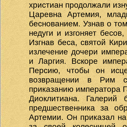
христиан продолжали изну
Царевна Артемия, млад
беснованием. Узнав о том
недуги и изгоняет бесов,
Изгнав беса, святой Кири
излечение дочери импер
и Ларгия. Вскоре импер
Персию, чтобы он исце
возвращении в Рим с
приказанию императора Га
Диоклитиана. Галерий 
предшественника за об
Артемии. Он приказал н
за своей колесницей о