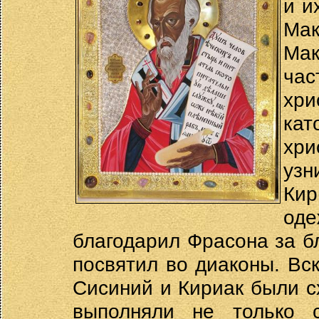
и и
Ма
Ма
час
хри
ка
хри
уз
Кир
од
благодарил Фрасона за б
посвятил во диаконы. Вс
Сисиний и Кириак были с
выполняли не только 