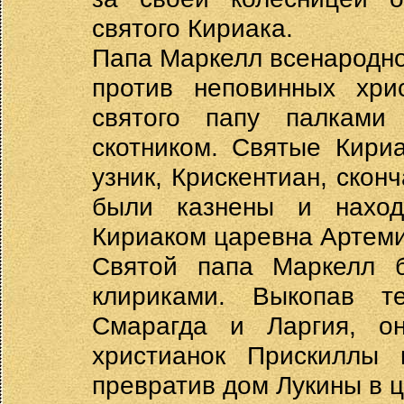
святого Кириака.
Папа Маркелл всенародно
против неповинных хри
святого папу палками
скотником. Святые Кири
узник, Крискентиан, скон
были казнены и нахо
Кириаком царевна Артеми
Святой папа Маркелл 
клириками. Выкопав т
Смарагда и Ларгия, о
христианок Прискиллы 
превратив дом Лукины в ц