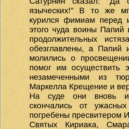
Сатурнин сказал: "Да 
языческих!" В то же мг
курился фимиам перед и
этого чуда воины Папий
продолжительных истя
обезглавлены, а Папий 
молились о просвещени
помог им осуществить э
незамеченными из тю
Маркелла Крещение и вер
На суде они вновь и
скончались от ужасны
погребены пресвитером 
Святых Кириака, Смара