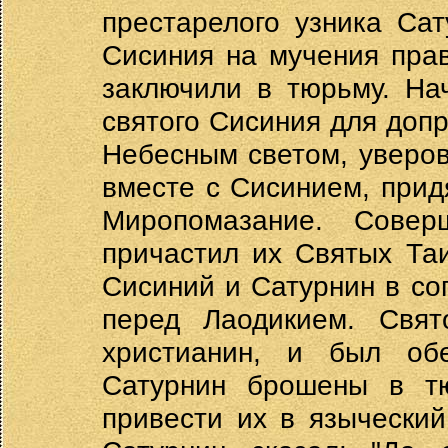
престарелого узника Са
Сисиния на мучения пра
заключили в тюрьму. На
святого Сисиния для допро
Небесным светом, уверов
вместе с Сисинием, прид
Миропомазание. Совер
причастил их Святых Таи
Сисиний и Сатурнин в с
перед Лаодикием. Свят
христианин, и был об
Сатурнин брошены в тю
привести их в язычески