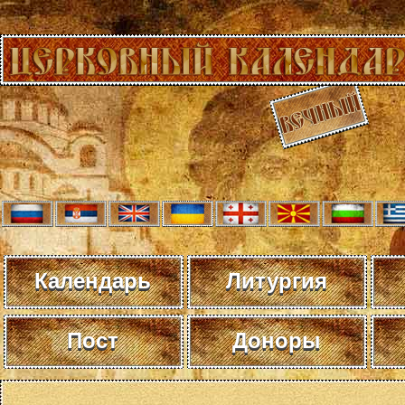
Календарь
Литургия
Пост
Доноры