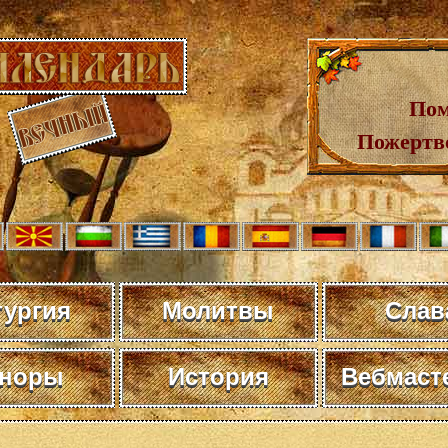
Пом
Пожертв
тургия
Молитвы
Слав
норы
История
Вебмаст