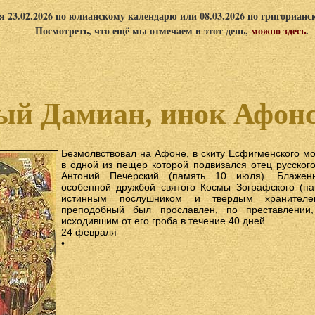
я 23.02.2026 по юлианскому календарю или 08.03.2026 по григориан
Посмотреть, что ещё мы отмечаем в этот день,
можно здесь
.
й Дамиан, инок Афонс
Безмолвствовал на Афоне, в скиту Есфигменского мо
в одной из пещер которой подвизался отец русског
Антоний Печерский (память 10 июля). Блажен
особенной дружбой святого Космы Зографского (па
истинным послушником и твердым хранителем
преподобный был прославлен, по преставлении,
исходившим от его гроба в течение 40 дней.
24 февраля
•