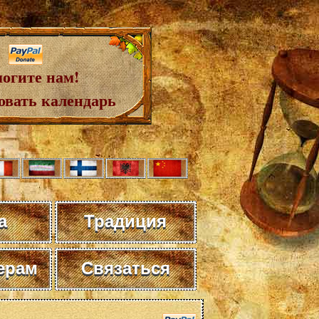
огите нам!
овать календарь
а
Традиция
ерам
Связаться