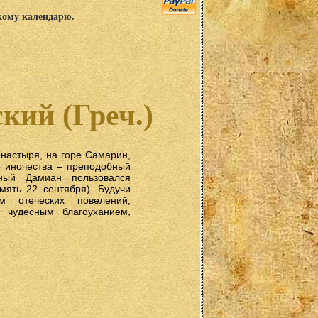
скому календарю.
кий (Греч.)
настыря, на горе Самарин,
о иночества – преподобный
ный Дамиан пользовался
мять 22 сентября). Будучи
 отеческих повелений,
 чудесным благоуханием,