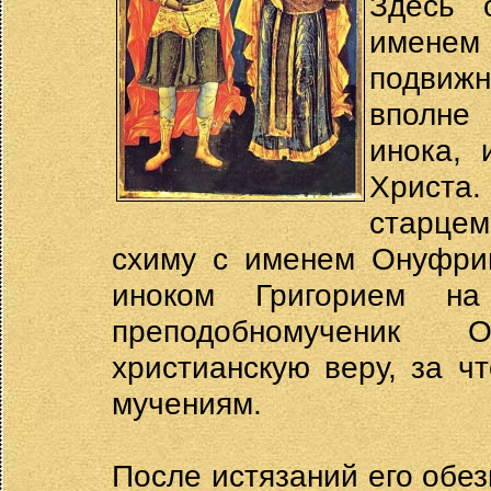
Здесь 
именем
подвижн
вполне
инока, 
Христа.
старцем
схиму с именем Онуфрий
иноком Григорием на
преподобномученик 
христианскую веру, за ч
мучениям.
После истязаний его обез