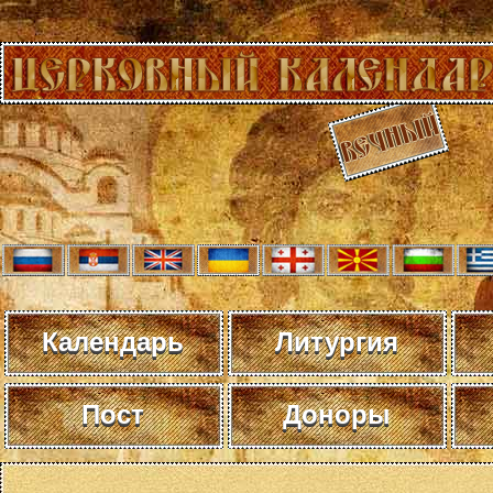
Календарь
Литургия
Пост
Доноры