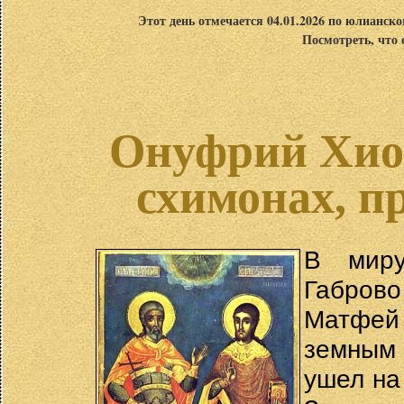
Этот день отмечается 04.01.2026 по юлианск
Посмотреть, что 
Онуфрий Хиос
схимонах, п
В миру
Габрово
Матфей 
земным 
ушел на