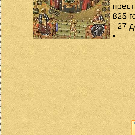
прест
825 г
27 д
•