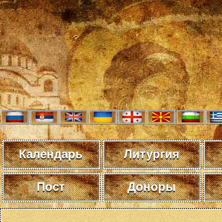
Календарь
Литургия
Пост
Доноры