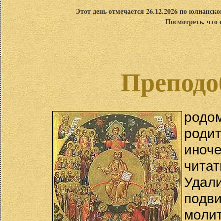
Этот день отмечается 26.12.2026 по юлианск
Посмотреть, что 
Преподо
род
роди
иноч
чита
Удал
подв
молит