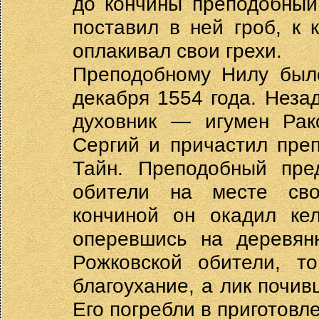
до кончины преподобный
поставил в ней гроб, к
оплакивал свои грехи.
Преподобному Нилу был
декабря 1554 года. Незад
духовник — игумен Рако
Сергий и причастил пре
Тайн. Преподобный пред
обители на месте сво
кончиной он окадил ке
оперевшись на деревян
Рожковской обители, то
благоухание, а лик почи
Его погребли в приготовл