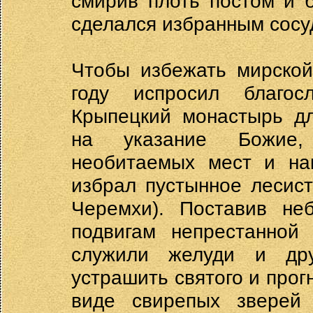
смирив плоть постом и 
сделался избранным сосу
Чтобы избежать мирской
году испросил благос
Крыпецкий монастырь дл
на указание Божие,
необитаемых мест и на
избрал пустынное лесис
Черемхи). Поставив не
подвигам непрестанной
служили желуди и др
устрашить святого и прогн
виде свирепых зверей