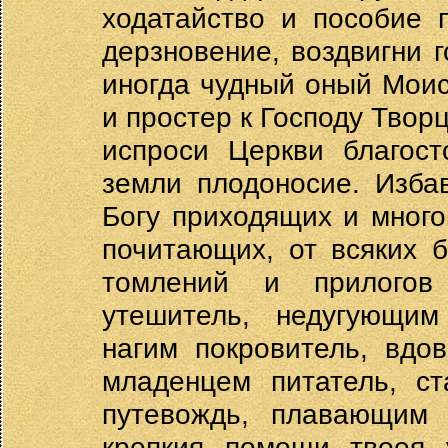
ходатайство и пособие 
дерзновение, воздвигни 
иногда чудный оный Мои
и простер к Господу Творц
испроси Церкви благост
земли плодоносие. Изба
Богу приходящих и мног
почитающих, от всяких 
томлений и прилогов
утешитель, недугующим
нагим покровитель, вдо
младенцем питатель, ст
путевождь, плавающим 
крепкия помощи твоея 