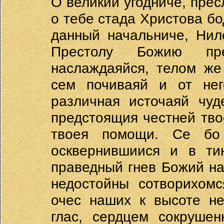
О великий угодниче, прес
о тебе стада Христова б
данный начальниче, Нил
Престолу Божию пр
наслаждаяйся, телом же
сем почиваяй и от не
различная источаяй чуд
предстоящия честней тв
твоея помощи. Се бо
осквернившиися и в ти
праведный гнев Божий на
недостойны сотворихом
очес наших к высоте не
глас, сердцем сокруше