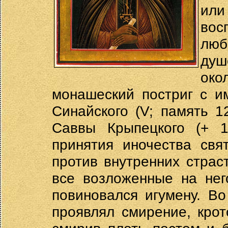
или
вос
лю
душ
око
монашеский постриг с и
Синайского (V; память 1
Саввы Крыпецкого (+ 1
принятия иночества свя
против внутренних страс
все возложенные на нег
повиновался игумену. В
проявлял смирение, крот