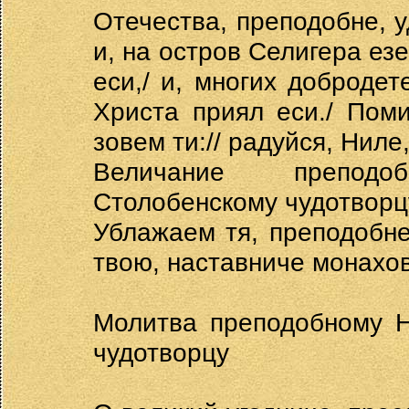
Отечества, преподобне, у
и, на остров Селигера ез
еси,/ и, многих добродет
Христа приял еси./ Пом
зовем ти:// радуйся, Ниле
Величание преподо
Столобенскому чудотворц
Ублажаем тя, преподобне
твою, наставниче монахов
Молитва преподобному Н
чудотворцу