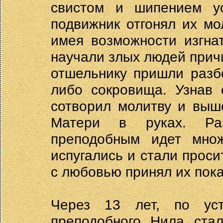
свистом и шипением ус
подвижник отгонял их м
имея возможности изгна
научали злых людей прич
отшельнику пришли разбо
либо сокровища. Узнав 
сотворил молитву и выш
Матери в руках. Раз
преподобным идет мно
испугались и стали проси
с любовью принял их пока
Через 13 лет, по ус
преподобного Нила стал