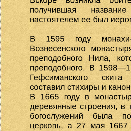
Вскоре возникла обит
получившая названи
настоятелем ее был иеро
В 1595 году монахи-
Вознесенского монасты
преподобного Нила, ко
преподобного. В 1598—1
Гефсиманского скита 
составил стихиры и канон
В 1665 году в монастыр
деревянные строения, в 
богослужений была по
церковь, а 27 мая 1667