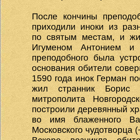
После кончины преподо
приходили иноки из раз
по святым местам, и жи
Игуменом Антонием и
преподобного была устр
основания обители сове
1590 года инок Герман по
жил странник Борис 
митрополита Новгородск
построили деревянный хр
во имя блаженного Ва
Московского чудотворца (+