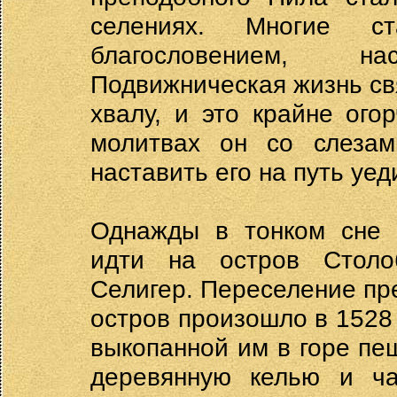
селениях. Многие 
благословением, н
Подвижническая жизнь св
хвалу, и это крайне ого
молитвах он со слезам
наставить его на путь уе
Однажды в тонком сне 
идти на остров Столо
Селигер. Переселение пр
остров произошло в 1528 
выкопанной им в горе пе
деревянную келью и ча