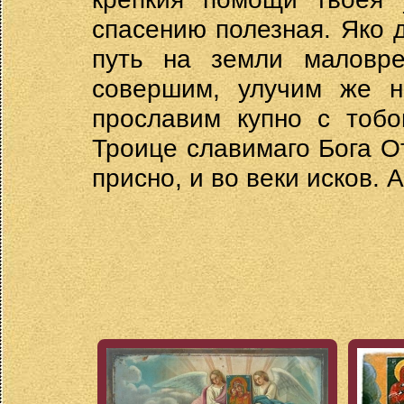
спасению полезная. Яко 
путь на земли маловре
совершим, улучим же н
прославим купно с тобо
Троице славимаго Бога О
присно, и во веки исков. 