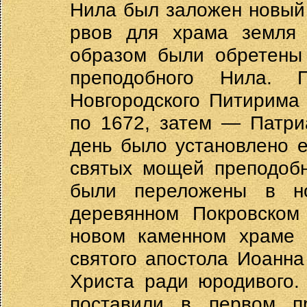
Нила был заложен новый
рвов для храма земля 
образом были обретены
преподобного Нила. 
Новгородского Питирима
по 1672, затем — Патриа
день было установлено 
святых мощей преподобн
были переложены в н
деревянном Покровском
новом каменном храме
святого апостола Иоанна
Христа ради юродивого.
поставили в первом п