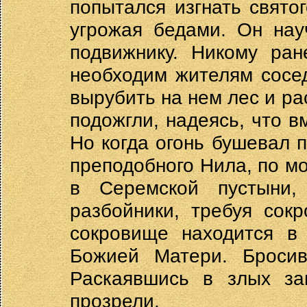
попытался изгнать святог
угрожая бедами. Он нау
подвижнику. Никому ран
необходим жителям сосе
вырубить на нем лес и р
подожгли, надеясь, что вм
Но когда огонь бушевал 
преподобного Нила, по мо
в Серемской пустыни,
разбойники, требуя сок
сокровище находится в
Божией Матери. Бросив
Раскаявшись в злых за
прозрели.