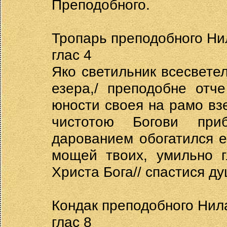
Преподобного.
Тропарь преподобного Ни
глас 4
Яко светильник всесветел
езера,/ преподобне отч
юности своея на рамо взе
чистотою Богови при
дарованием обогатился е
мощей твоих, умильно г
Христа Бога// спастися д
Кондак преподобного Нил
глас 8