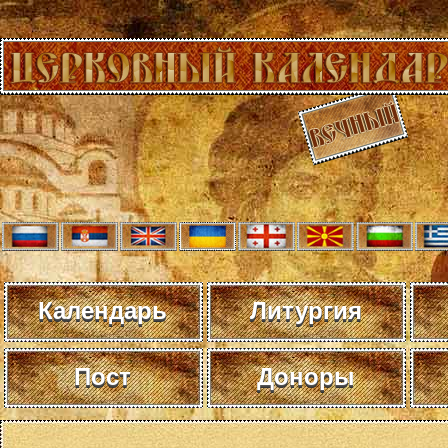
Календарь
Литургия
Пост
Доноры