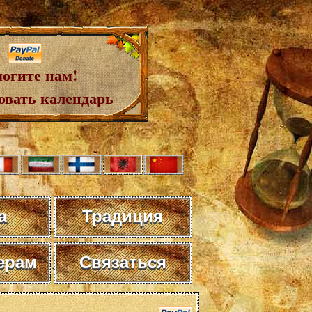
огите нам!
овать календарь
а
Традиция
ерам
Связаться