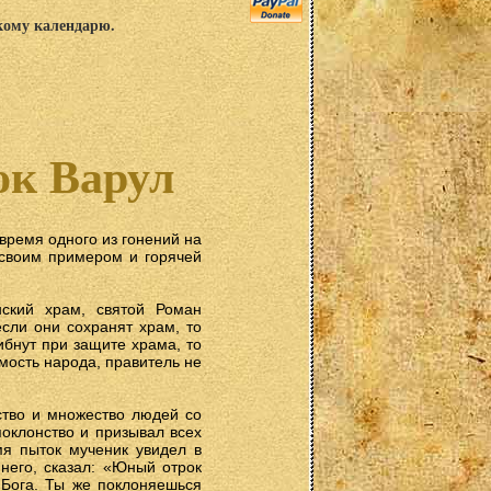
скому календарю.
ок Варул
время одного из гонений на
 своим примером и горячей
нский храм, святой Роман
сли они сохранят храм, то
ибнут при защите храма, то
мость народа, правитель не
ство и множество людей со
оклонство и призывал всех
мя пыток мученик увидел в
него, сказал: «Юный отрок
 Бога. Ты же поклоняешься