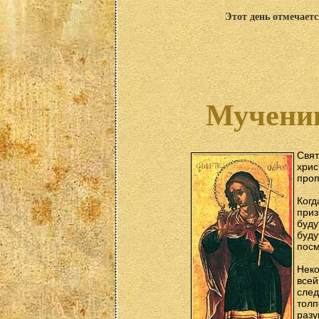
Этот день отмечаетс
Мученик
Свят
хрис
проп
Ког
приз
буду
буду
посм
Неко
всей
след
толп
разу