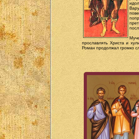
идол
Вару
пове
попр
прет
посл
Муче
прославлять Христа и хули
Роман продолжал громко сл