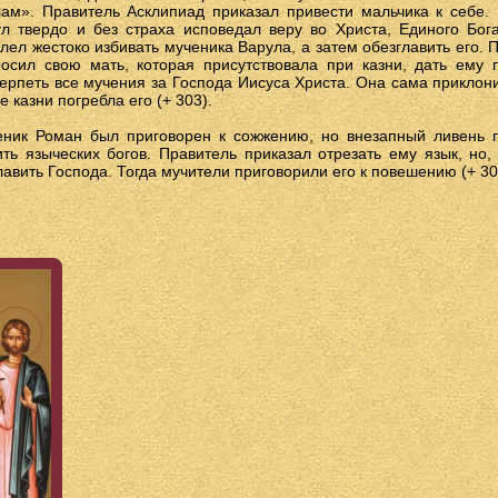
ам». Правитель Асклипиад приказал привести мальчика к себе.
л твердо и без страха исповедал веру во Христа, Единого Бог
лел жестоко избивать мученика Варула, а затем обезглавить его. 
осил свою мать, которая присутствовала при казни, дать ему 
ерпеть все мучения за Господа Иисуса Христа. Она сама приклони
е казни погребла его (+ 303).
ник Роман был приговорен к сожжению, но внезапный ливень п
ть языческих богов. Правитель приказал отрезать ему язык, но
авить Господа. Тогда мучители приговорили его к повешению (+ 30