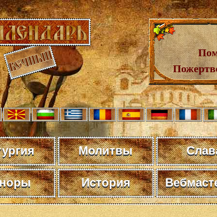
Пом
Пожертв
тургия
Молитвы
Слав
норы
История
Вебмаст