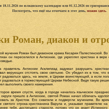
я 18.11.2026 по юлианскому календарю или 01.12.2026 по григориан
Посмотреть, что ещё мы отмечаем в этот день,
можно здесь
.
и Роман, диакон и отр
ой мученик Роман был диаконом храма Кесарии Палестинской. Во 
тиан он переселился в Антиохию, где укреплял христиан в вере
оведью.
да правитель Антиохии Асклипиад задумал разрушить христиа
вал верующих отстоять свою святыню. Он убедил их в том, что е
т радоваться здесь, на земле, в Церкви воинствующей, а если пог
т радоваться в торжествующей Церкви Небесной. Видя такую реши
ел выполнить своего намерения.
торое время спустя, когда в городе началось языческое праздне
 округи пришло в Антиохию, святой Роман начал обличать идолоп
овать за Христом. Его схватили и подвергли мучениям. Во вре
е святого отрока-христианина Варула и, указывая правителю на 
мнее тебя, достигшего старости, потому что он знает Истинного