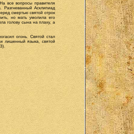
 На все вопросы правителя
а. Разгневанный Асклипиад
Перед смертью святой отрок
пить, но мать умолила его
ла голову сына на плаху, а
огасил огонь. Святой стал
, и лишенный языка, святой
3).