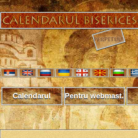
Calendarul
Pentru webmast.