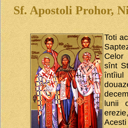
Sf. Apostoli Prohor, 
Toti ac
Saptez
Celor 
sînt S
întîi
douaz
decemb
lunii 
erezie
Acesti