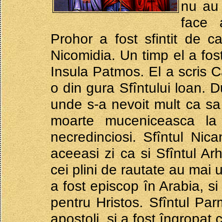
nu au 
face a
Prohor a fost sfintit de c
Nicomidia. Un timp el a fost
Insula Patmos. El a scris C
o din gura Sfîntului loan. 
unde s-a nevoit mult ca sa 
moarte muceniceasca la
necredinciosi. Sfîntul Nic
aceeasi zi ca si Sfîntul Ar
cei plini de rautate au mai 
a fost episcop în Arabia, si
pentru Hristos. Sfîntul Par
apostoli, si a fost îngropat 