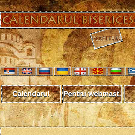
Calendarul
Pentru webmast.