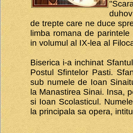
"Scar
duhov
de trepte care ne duce spr
limba romana de parintele 
in volumul al IX-lea al Filoca
Biserica i-a inchinat Sfant
Postul Sfintelor Pasti. Sf
sub numele de Ioan Sinaitu
la Manastirea Sinai. Insa, p
si Ioan Scolasticul. Numel
la principala sa opera, intit