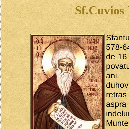
Sf.Cuvios 
Sfantu
578-64
de 16 
povatu
ani.
duhov
retra
aspra
indel
Munte