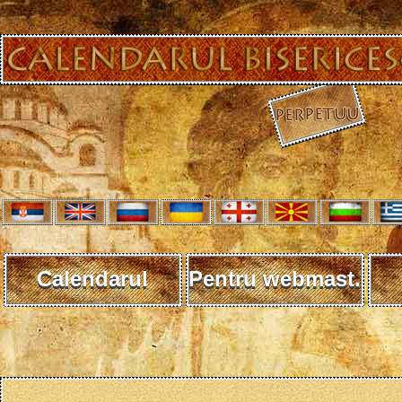
Calendarul
Pentru webmast.