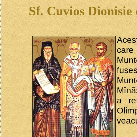
Sf. Cuvios Dionisi
Acest
care
Munt
fuses
Munt
Mînăst
a re
Olim
veacu