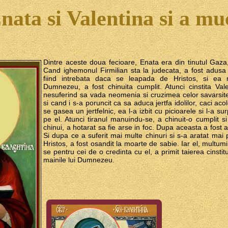
nata si Valentina si a mu
Dintre aceste doua fecioare, Enata era din tinutul Gaza
Cand ighemonul Firmilian sta la judecata, a fost adusa 
fiind intrebata daca se leapada de Hristos, si ea m
Dumnezeu, a fost chinuita cumplit. Atunci cinstita Vale
nesuferind sa vada neomenia si cruzimea celor savarsite
si cand i s-a poruncit ca sa aduca jertfa idolilor, caci ac
se gasea un jertfelnic, ea l-a izbit cu picioarele si l-a s
pe el. Atunci tiranul manuindu-se, a chinuit-o cumplit s
chinui, a hotarat sa fie arse in foc. Dupa aceasta a fost a
Si dupa ce a suferit mai multe chinuri si s-a aratat mai 
Hristos, a fost osandit la moarte de sabie. Iar el, multu
se pentru cei de o credinta cu el, a primit taierea cinstit
mainile lui Dumnezeu.