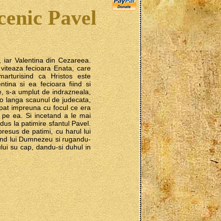
cenic Pavel
, iar Valentina din Cezareea.
viteaza fecioara Enata, care
arturisind ca Hristos este
ntina si ea fecioara fiind si
, s-a umplut de indrazneala,
olo langa scaunul de judecata,
urpat impreuna cu focul ce era
i pe ea. Si incetand a le mai
dus la patimire sfantul Pavel.
presus de patimi, cu harul lui
mind lui Dumnezeu si rugandu-
ului su cap, dandu-si duhul in