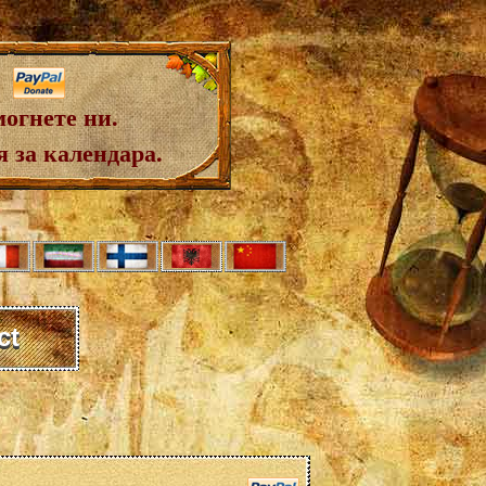
огнете ни.
 за календара.
ct