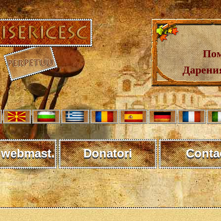
Пом
Дарения
 webmast.
Donatori
Conta