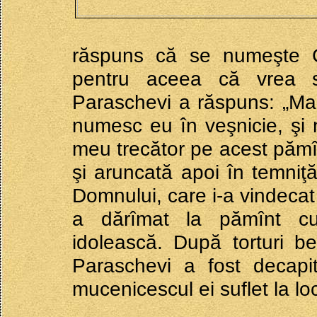
răspuns că se numeşte Cr
pentru aceea că vrea să
Paraschevi a răspuns: „Mai 
numesc eu în veşnicie, şi
meu trecător pe acest pămîn
şi aruncată apoi în temniţă
Domnului, care i-a vindecat 
a dărîmat la pămînt cu 
idolească. După torturi be
Paraschevi a fost decapi
mucenicescul ei suflet la loc