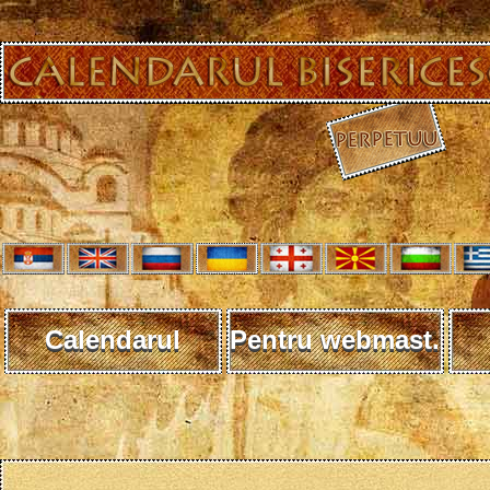
Calendarul
Pentru webmast.