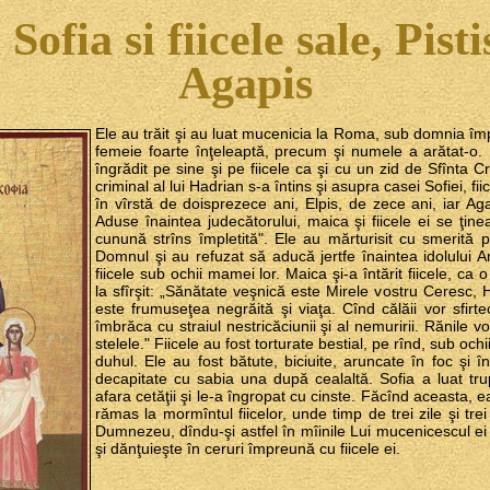
ofia si fiicele sale, Pistis
Agapis
Ele au trăit şi au luat mucenicia la Roma, sub domnia îm
femeie foarte înţeleaptă, precum şi numele a arătat-o
îngrădit pe sine şi pe fiicele ca şi cu un zid de Sfînta 
criminal al lui Hadrian s-a întins şi asupra casei Sofiei, fi
în vîrstă de doisprezece ani, Elpis, de zece ani, iar A
Aduse înaintea judecătorului, maica şi fiicele ei se ţin
cunună strîns împletită". Ele au mărturisit cu smerită p
Domnul şi au refuzat să aducă jertfe înaintea idolului Ar
fiicele sub ochii mamei lor. Maica şi-a întărit fiicele, ca
la sfîrşit: „Sănătate veşnică este Mirele vostru Ceresc, 
este frumuseţea negrăită şi viaţa. Cînd călăii vor sfirt
îmbrăca cu straiul nestricăciunii şi al nemuririi. Rănile vo
stelele." Fiicele au fost torturate bestial, pe rînd, sub ochi
duhul. Ele au fost bătute, biciuite, aruncate în foc şi 
decapitate cu sabia una după cealaltă. Sofia a luat trupu
afara cetăţii şi le-a îngropat cu cinste. Făcînd aceasta, ea
rămas la mormîntul fiicelor, unde timp de trei zile şi trei 
Dumnezeu, dîndu-şi astfel în mîinile Lui mucenicescul ei
şi dănţuieşte în ceruri împreună cu fiicele ei.