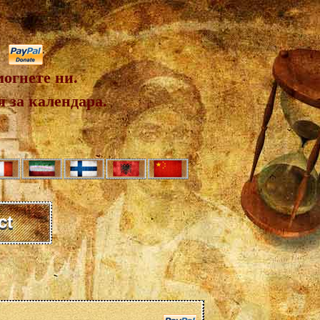
огнете ни.
 за календара.
ct