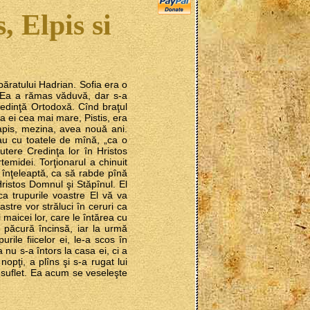
, Elpis si
păratului Hadrian. Sofia era o
. Ea a rămas văduvă, dar s-a
Credinţă Ortodoxă. Cînd braţul
ica ei cea mai mare, Pistis, era
gapis, mezina, avea nouă ani.
eau cu toatele de mînă, „ca o
utere Credinţa lor în Hristos
temidei. Torţionarul a chinuit
 o înţeleaptă, ca să rabde pînă
Hristos Domnul şi Stăpînul. El
eca trupurile voastre El vă va
astre vor străluci în ceruri ca
i maicei lor, care le întărea cu
în păcură încinsă, iar la urmă
rile fiicelor ei, le-a scos în
 nu s-a întors la casa ei, ci a
nopţi, a plîns şi s-a rugat lui
 suflet. Ea acum se veseleşte