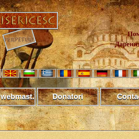
Пом
Дарения
 webmast.
Donatori
Conta