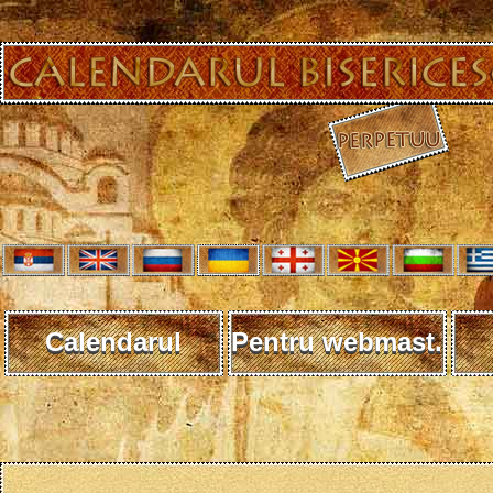
Calendarul
Pentru webmast.