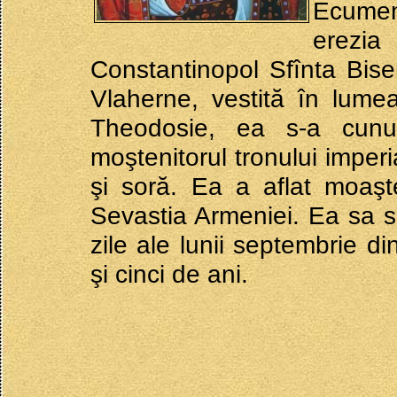
Ecumen
erezia
Constantinopol Sfînta Bis
Vlaherne, vestită în lume
Theodosie, ea s-a cunun
moştenitorul tronului imperi
şi soră. Ea a aflat moaşt
Sevastia Armeniei. Ea sa s
zile ale lunii septembrie di
şi cinci de ani.