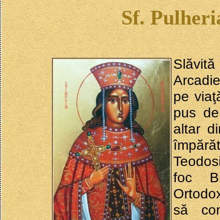
Sf. Pulher
Slăvit
Arcadie
pe viaţ
pus de 
altar d
împărăt
Teodos
foc Bi
Ortodox
să co