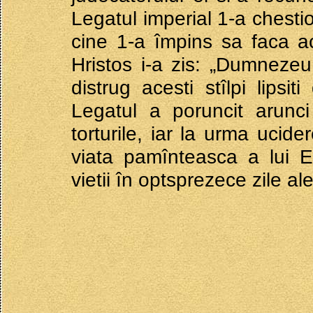
Legatul imperial 1-a chesti
cine 1-a împins sa faca ac
Hristos i-a zis: „Dumnezeu
distrug acesti stîlpi lipsi
Legatul a poruncit arunci 
torturile, iar la urma ucide
viata pamînteasca a lui E
vietii în optsprezece zile ale