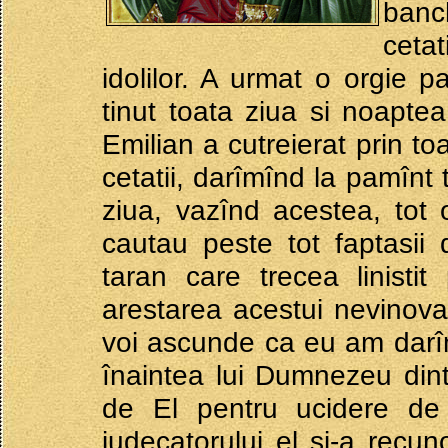
banc
ceta
idolilor. A urmat o orgie 
tinut toata ziua si noaptea
Emilian a cutreierat prin to
cetatii, darîmînd la pamînt t
ziua, vazînd acestea, tot
cautau peste tot faptasii d
taran care trecea linisti
arestarea acestui nevinovat
voi ascunde ca eu am darîma
înaintea lui Dumnezeu dint
de El pentru ucidere de
judecatorului el si-a recun