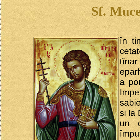
Sf. Muce
în ti
ceta
tîna
eparh
a por
Impe
sabie
si la
un c
împu