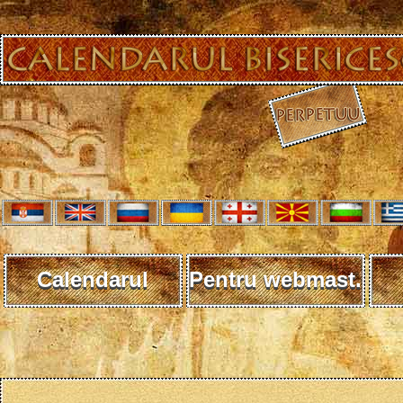
Calendarul
Pentru webmast.