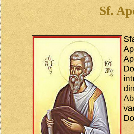
Sf. Ap
Sf
Ap
Ap
Do
int
di
Ab
va
Do