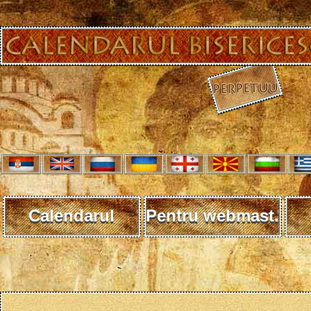
Calendarul
Pentru webmast.