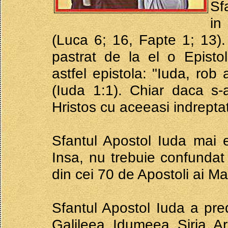
Sf
in
(Luca 6; 16, Fapte 1; 13). 
pastrat de la el o Episto
astfel epistola: "Iuda, rob a
(Iuda 1:1). Chiar daca s-a
Hristos cu aceeasi indreptati
Sfantul Apostol Iuda mai 
Insa, nu trebuie confundat 
din cei 70 de Apostoli ai Man
Sfantul Apostol Iuda a pre
Galileea, Idumeea, Siria, 