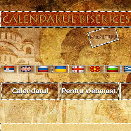
Calendarul
Pentru webmast.