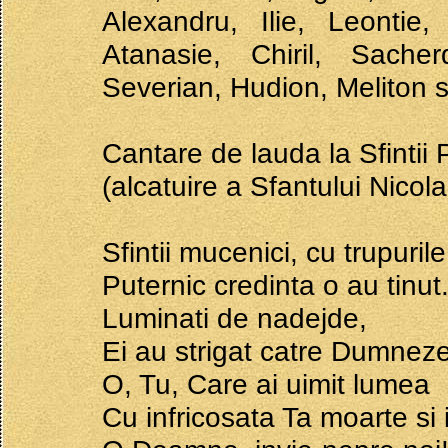
Alexandru, Ilie, Leontie,
Atanasie, Chiril, Sacher
Severian, Hudion, Meliton s
Cantare de lauda la Sfintii
(alcatuire a Sfantului Nicola
Sfintii mucenici, cu trupuril
Puternic credinta o au tinut
Luminati de nadejde,
Ei au strigat catre Dumnezeu
O, Tu, Care ai uimit lumea
Cu infricosata Ta moarte si 