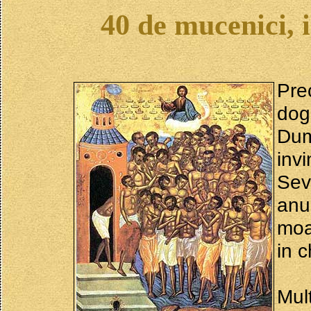
40 de mucenici, 
Pre
dog
Dum
inv
Sev
anu
moa
in c
Mul