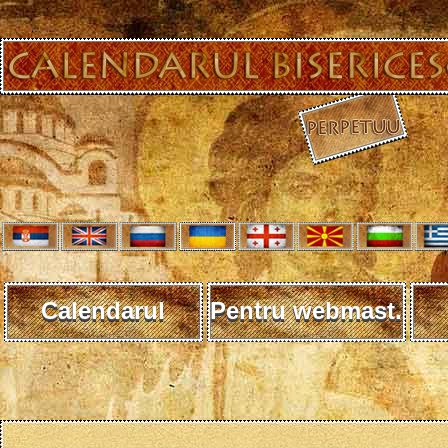
Calendarul
Pentru webmast.