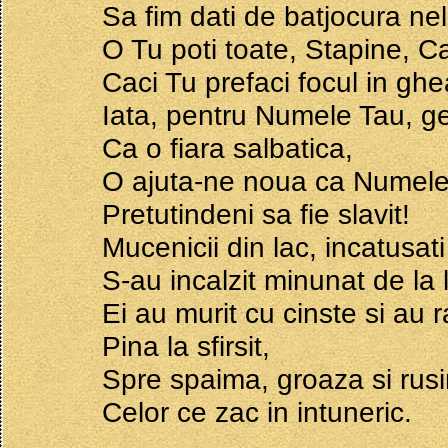
Sa fim dati de batjocura nele
O Tu poti toate, Stapine, Ca
Caci Tu prefaci focul in ghea
Iata, pentru Numele Tau, ge
Ca o fiara salbatica,
O ajuta-ne noua ca Numele 
Pretutindeni sa fie slavit!
Mucenicii din lac, incatusat
S-au incalzit minunat de la
Ei au murit cu cinste si au
Pina la sfirsit,
Spre spaima, groaza si rusi
Celor ce zac in intuneric.