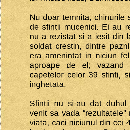
Nu doar temnita, chinurile 
de sfintii mucenici. Ei au r
nu a rezistat si a iesit din 
soldat crestin, dintre pazn
era amenintat in niciun fel
aproape de el; vazand 
capetelor celor 39 sfinti, 
inghetata.
Sfintii nu si-au dat duhul
venit sa vada “rezultatele” r
viata, caci niciunul din cei 