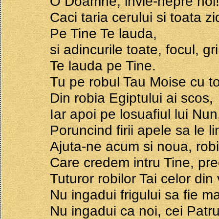
O Doamne, invie-nepre noi
Caci taria cerului si toata zi
Pe Tine Te lauda,
si adincurile toate, focul, g
Te lauda pe Tine.
Tu pe robul Tau Moise cu t
Din robia Egiptului ai scos,
Iar apoi pe losuafiul lui Nun,
Poruncind firii apele sa le l
Ajuta-ne acum si noua, robil
Care credem intru Tine, pre
Tuturor robilor Tai celor din
Nu ingadui frigului sa fie m
Nu ingadui ca noi, cei Patru