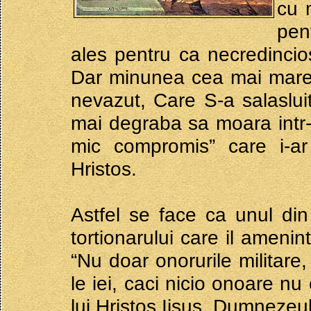
cu 
pen
ales pentru ca necredincio
Dar minunea cea mai mare
nevazut, Care S-a salasluit
mai degraba sa moara intr-
mic compromis” care i-ar 
Hristos.
Astfel se face ca unul din
tortionarului care il ameni
“Nu doar onorurile militare, 
le iei, caci nicio onoare nu
lui Hristos Iisus, Dumnezeul