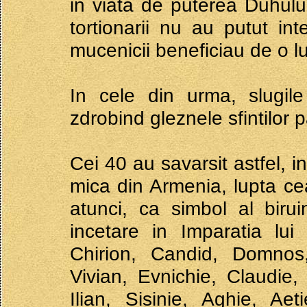
in viata de puterea Duhului
tortionarii nu au putut i
mucenicii beneficiau de o lu
In cele din urma, slugile
zdrobind gleznele sfintilor p
Cei 40 au savarsit astfel, i
mica din Armenia, lupta cea
atunci, ca simbol al birui
incetare in Imparatia lui
Chirion, Candid, Domnos, 
Vivian, Evnichie, Claudie, 
Ilian, Sisinie, Aghie, Aet