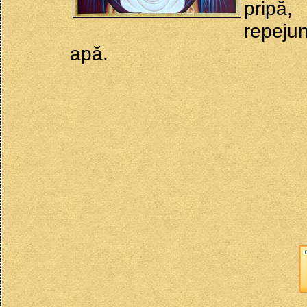
pripă,
repeju
apă.