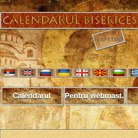
Calendarul
Pentru webmast.