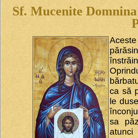
Sf. Mucenite Domnina si
Aceste
părăsin
înstră
Oprindu
bărbatu
ca să p
le duse
înconju
sa păz
atunci