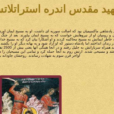
ید مقدس اندره استراتلات
ادشاهی ماکسیمیان بود که اصالت سوریه ای داشت، او به مسیح ایمان آورد
 و رومیان او از نیروهایش خواست که به مسیح ایمان بیاورند. بعد از جنگ ب
به خاطر ایمانش به مسیح محاکمه کردند و او آشکارا بیان کرد که به مسیح خدا
 زندان انداختند اما پادشاه دستور که او آزاد شود و به بهانه دیگر او را بکشند 
زمانی که او از این امر باخبر شد همراه سربازانش به جلیل رفتند 
 و مسیحی شدند. ارتش روم به آنجا حمله کرد و تمامی این مسیحیان را د
اواخر قرن سوم به شهادت رساندند. روحشان جاودانه با