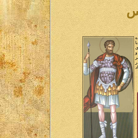
س
ه
ا
ی
و
و در آنجا همگی آنها یعنی بیش از 2500 نفر
ر
د