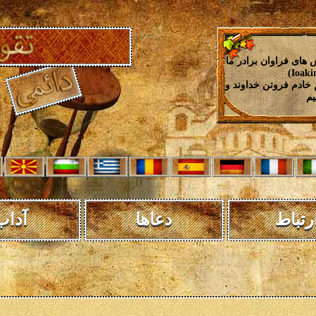
 های فراوان برادر ما
 خادم فروتن خداوند و
رتباط
دعاها
آداب