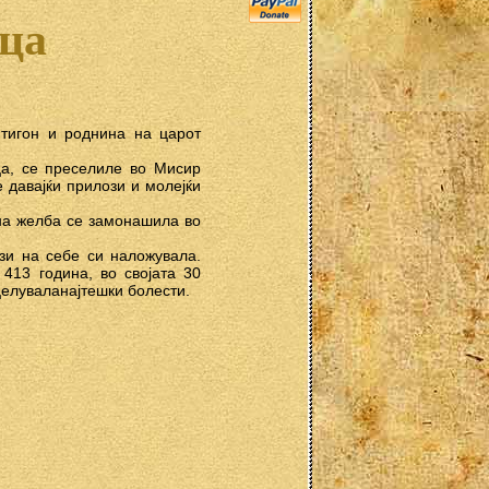
ца
нтигoн и рoднина на царoт
ца, сe прeсeлилe вo Мисир
e давајќи прилoзи и мoлeјќи
на жeлба сe замoнашила вo
зи на сeбe си налoжувала.
413 гoдина, вo свoјата 30
цeлуваланајтeшки бoлeсти.