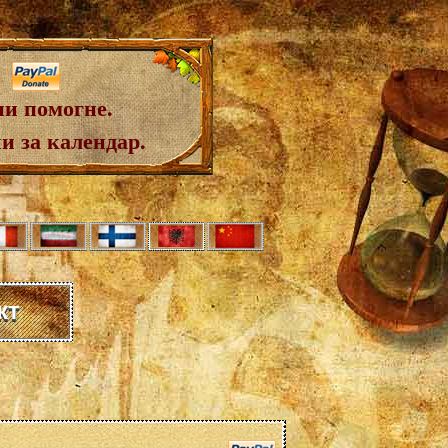
ни помогне.
и за календар.
кт