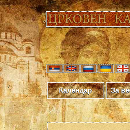
Календар
За в