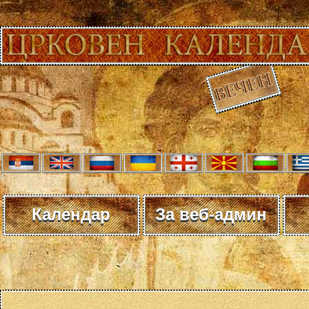
Календар
За веб-админ