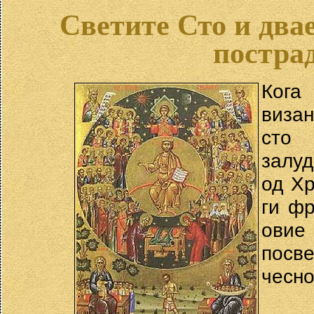
Светите Сто и два
постра
Кога
визан
сто 
залу
од Хр
ги фр
овие
посв
чесно