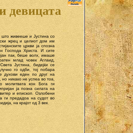
и девицата
е што живееше и Јустина со
лски жрец и целиот дом им
тијанските цркви ја спозна
он Господа Христа. И сите
ијан пак, беше волх, имаше
ратен млад човек Аглаид,
Света Јустина, бидејќи се
лучно го одби, тој побара
те духови еден по друг на
 но никако не успеа во тоа,
со молитвата кон Бога ги
пријан ја позна силата на
звитер и епископ. Озлобени
та ги предадоа на судот во
дија, на крајот од 3 век.