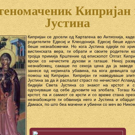
теномаченик Кипријан 
Јустина
Кипријан се досели од Картагена во Антиохија, кад
родителите Едесиј и Клеодонија. Едесиј беше идо
беше незнабожечки. Но кога Јустина одејќи по хрис
вистинската вера, ги обрати и своите родители к
тројца примија Крштение од епископот Оптат. Кипр
врски со нечистите духови и гаташе. Некој разв
незнабожец, сакаше по секоја цена да ја заведе 
занесе од нејзината убавина, па кога девицата од
помош кај Кипријан. Кипријан ги наведуваше зли
Јустина за да ѝ распалат страст по нечистиот Аглаид,
бидејќи Света Јустина со знакот на крстот и 
одгонуваше од себе духовите на злобата. Тогаш Ки
крстот, па и самиот се крсти и со време стана пре
незнабожците ги обвинија него и Јустина и обајца
Дамаск, по што беа мачени и убиени со меч во Никоми