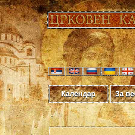
Календар
За в