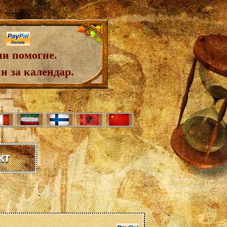
ни помогне.
и за календар.
кт