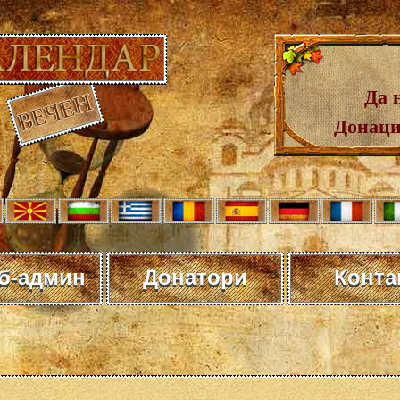
Да 
Донаци
еб-админ
Донатори
Конта