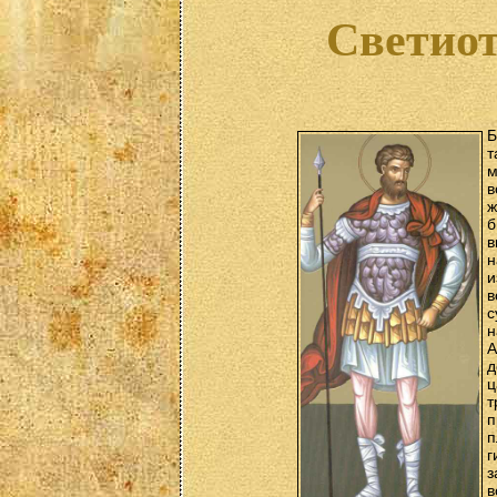
Светиот
Б
т
м
в
ж
б
в
н
и
в
с
н
А
д
ц
т
п
п
г
з
в