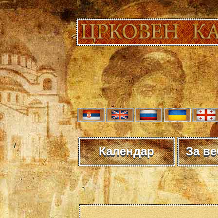
Календар
За в