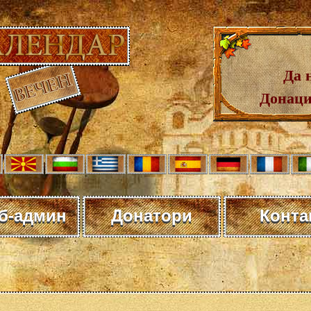
Да 
Донаци
еб-админ
Донатори
Конта