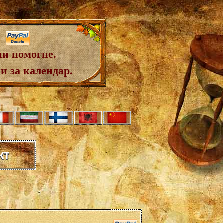
ни помогне.
и за календар.
кт