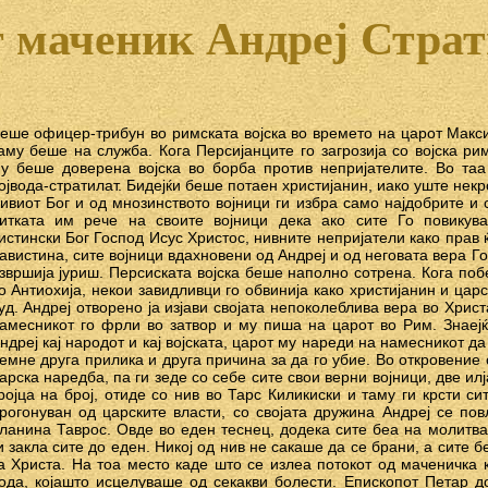
 маченик Андреј Стра
еше офицер-трибун во римската војска во времето на царот Макси
аму беше на служба. Кога Персијанците го загрозија со војска ри
у беше доверена војска во борба против непријателите. Во таа
ојвода-стратилат. Бидејќи беше потаен христијанин, иако уште некр
ивиот Бог и од мнозинството војници ги избра само најдобрите и 
итката им рече на своите војници дека ако сите Го повикув
истински Бог Господ Исус Христос, нивните непријатели како прав 
авистина, сите војници вдахновени од Андреј и од неговата вера 
звршија јуриш. Персиската војска беше наполно сотрена. Кога поб
о Антиохија, некои завидливци го обвинија како христијанин и цар
уд. Андреј отворено ја изјави својата непоколеблива вера во Хри
амесникот го фрли во затвор и му пиша на царот во Рим. Знаејќ
ндреј кај народот и кај војската, царот му нареди на намесникот да
емне друга прилика и друга причина за да го убие. Во откровение 
арска наредба, па ги зеде со себе сите свои верни војници, две ил
ројца на број, отиде со нив во Тарс Киликиски и таму ги крсти с
рогонуван од царските власти, со својата дружина Андреј се по
ланина Таврос. Овде во еден теснец, додека сите беа на молитва,
и закла сите до еден. Никој од нив не сакаше да се брани, а сите 
а Христа. На тоа место каде што се излеа потокот од маченичка к
ода, којашто исцелуваше од секакви болести. Епископот Петар до