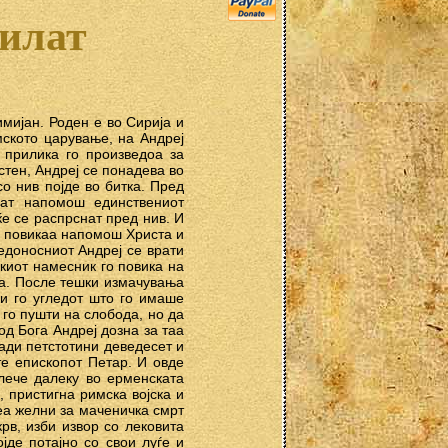
тилат
мијан. Роден е во Сирија и
мското царување, на Андреј
 прилика го произведоа за
стен, Андреј се понадева во
со нив појде во битка. Пред
аат напомош единствениот
ќе се распрснат пред нив. И
Го повикаа напомош Христа и
едоносниот Андреј се врати
скиот намесник го повика на
ста. После тешки измачувања
и го угледот што го имаше
 го пушти на слобода, но да
од Бога Андреј дозна за таа
јади петстотини деведесет и
ите епископот Петар. И овде
влече далеку во ерменската
 пристигна римска војска и
беа желни за маченичка смрт
рв, изби извор со лековита
јде потајно со свои луѓе и