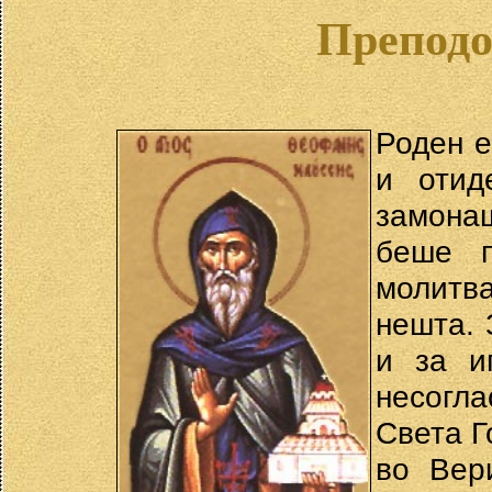
Преподо
Роден е
и отид
замона
беше п
молитв
нешта. 
и за и
несогл
Света Г
во Вер