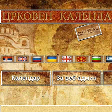
Календар
За веб-админ