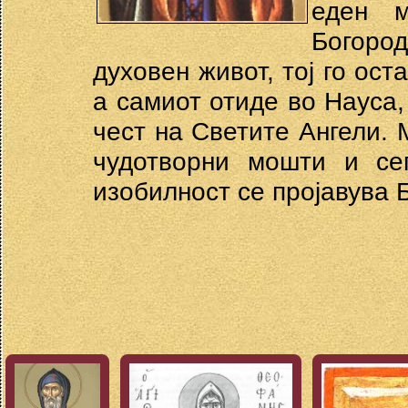
еден м
Богород
духовен живот, тој го ост
а самиот отиде во Науса,
чест на Светите Ангели. 
чудотворни мошти и се
изобилност се пројавува 