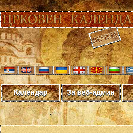
Календар
За веб-админ