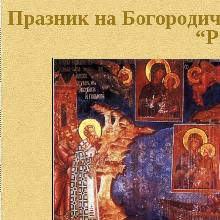
Празник на Бoгoрoдич
“Р