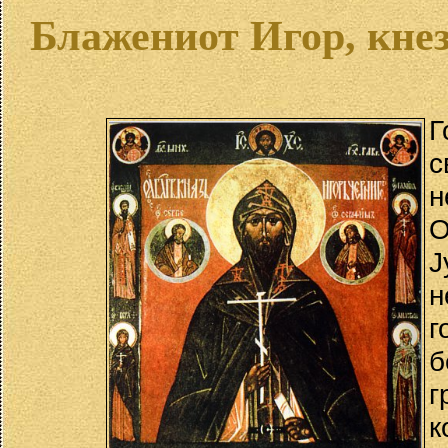
Блажениот Игор, кне
Г
с
н
О
Ј
н
г
б
г
к