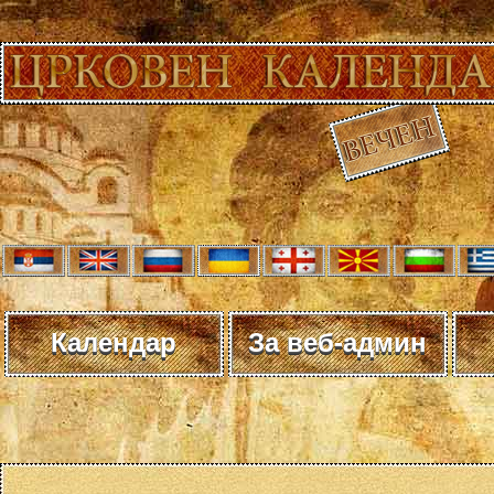
Календар
За веб-админ