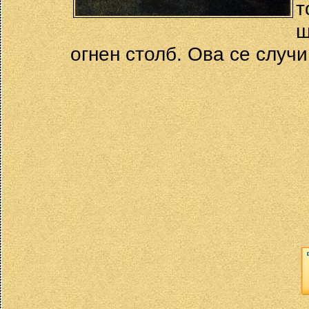
т
ш
огнен столб. Ова се случи