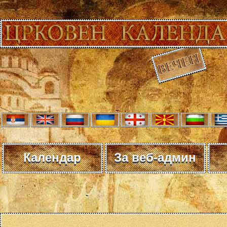
Календар
За веб-админ