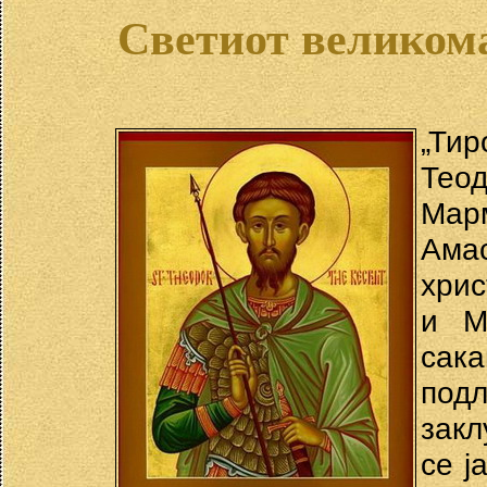
Светиот великом
„Тир
Тео
Мар
Ама
хрис
и М
сака
подл
закл
се ј