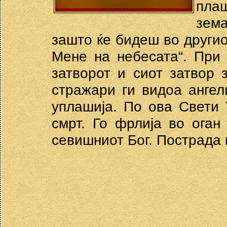
плаш
зема
зашто ќе бидеш во другио
Мене на небесата“. При 
затворот и сиот затвор 
стражари ги видоа анге
уплашија. По ова Свети
смрт. Го фрлија во оган
севишниот Бог. Пострада 