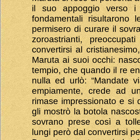
il suo appoggio verso i c
fondamentali risultarono
permisero di curare il sovr
zoroastrianti, preoccupa
convertirsi al cristianesim
Maruta ai suoi occhi: nasc
tempio, che quando il re en
nulla ed urlò: “Mandate v
empiamente, crede ad un s
rimase impressionato e si 
gli mostrò la botola nascos
sovrano prese così a tolle
lungi però dal convertirsi 