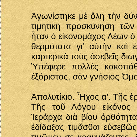
Ἀγωνίστηκε μὲ ὅλη τὴν δύν
τιμητικὴ προσκύνηση τῶν
ἦταν ὁ εἰκονομάχος Λέων ὁ
θερμότατα γι’ αὐτὴν καὶ 
καρτερικὰ τοὺς ἀσεβεῖς διω
Ὑπέφερε πολλὲς κακοπάθε
ἐξόριστος, σὰν γνήσιος Ὁμ
Ἀπολυτίκιο. Ἦχος α’. Τῆς ἐ
Τῆς τοῦ Λόγου εἰκόνος δ
Ἱεράρχα διὰ βίου ὀρθότητα
ἐδίδαξας τιμᾶσθαι εὐσεβῶς