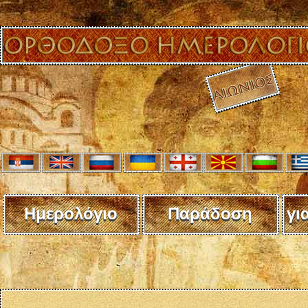
Ημερολόγιο
Παράδοση
γι