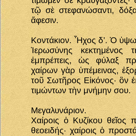
τιμῶμέν σε κραυγάζοντες· 
τῷ σὲ στεφανώσαντι, δόξ
ἄφεσιν.
Κοντάκιον. Ἦχος δ’. Ὁ ὑψω
Ἱερωσύνης κεκτημένος τ
ἐμπρέπεις, ὡς φύλαξ πρ
χαίρων γὰρ ὑπέμεινας, ἐξορ
τοῦ Σωτῆρος Εἰκόνος· ὃν ἐκ
τιμώντων τὴν μνήμην σου.
Μεγαλυνάριον.
Χαίροις ὁ Κυζίκου θεῖος π
θεοειδής· χαίροις ὁ προστ