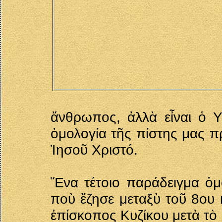
ἄνθρωπος, ἀλλὰ εἶναι ὁ Υ
ὁμολογία τῆς πίστης μας π
Ἰησοῦ Χριστό.
Ἕνα τέτοιο παράδειγμα ὁμο
ποὺ ἔζησε μεταξὺ τοῦ 8ου 
ἐπίσκοπος Κυζίκου μετὰ τὸ 