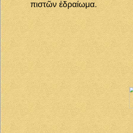
πιστῶν ἑδραίωμα.