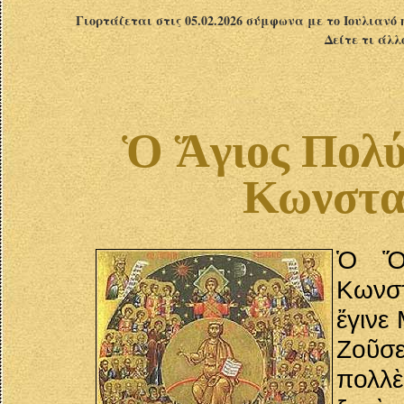
Γιορτάζεται στις 05.02.2026 σύμφωνα με το Ιουλιανό 
Δείτε τι άλλ
Ὁ Ἅγιος Πολύ
Κωνστα
Ὁ Ὅσ
Κωνσ
ἔγινε
Ζοῦσ
πολλ