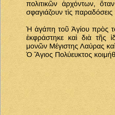
πολιτικῶν ἀρχόντων, ὅτα
σφαγιάζουν τὶς παραδόσεις 
Ἡ ἀγάπη τοῦ Ἁγίου πρὸς τὸ
ἐκφράστηκε καὶ διὰ τῆς 
μονῶν Μέγιστης Λαύρας κα
Ὁ Ἅγιος Πολύευκτος κοιμήθη