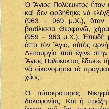
Ὁ Ἅγιος Πολύευκτος ἦταν κ
καὶ δὲν φοβήθηκε νὰ ἐλέγ
(963 – 969 μ.Χ.), ὅταν
βασίλισσα Θεοφανῶ, χήρ
(959 – 963 μ.Χ.). Ἐπειδὴ 
ἀπὸ τὸν Ἅγιο, αὐτὸς ἀρνήθ
Λειτουργία ποὺ ἔγινε στὴ
Ἅγιος Πολύευκτος ἔδωσε τὴ
νὰ οἰκονομήσει τὰ πράγματ
χάος.
Ὁ αὐτοκράτορας Νικηφ
δολοφονίας. Καὶ ἡ πράξη