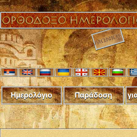
Ημερολόγιο
Παράδοση
γι