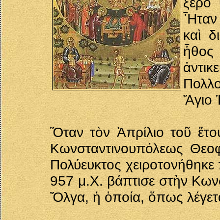
ξερὸ 
Ἦταν 
καὶ δ
ἦθο
ἀντι
Πολλο
Ἅγιο 
Ὅταν τὸν Ἀπρίλιο τοῦ ἔτο
Κωνσταντινουπόλεως Θεοφ
Πολύευκτος χειροτονήθηκε
957 μ.Χ. βάπτισε στὴν Κων
Ὄλγα, ἡ ὁποία, ὅπως λέγετ