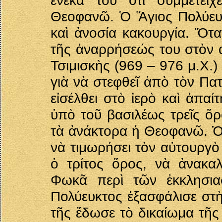
ἕνεκα τοῦ ὅτι συμμετεῖχ
Θεοφανῶ. Ὁ Ἅγιος Πολύευκ
καὶ ἀνοσία κακουργία. Ὅτα
τῆς ἀναρρήσεώς του στὸν α
Τσιμισκὴς (969 – 976 μ.Χ.
γιὰ νὰ στεφθεῖ ἀπὸ τὸν Πα
εἰσέλθει στὸ ἱερὸ καὶ ἀπ
ὑπὸ τοῦ βασιλέως τρεῖς ὅρ
τὰ ἀνάκτορα ἡ Θεοφανῶ. Ὁ 
νὰ τιμωρήσει τὸν αὐτουργὸ
ὁ τρίτος ὅρος, νὰ ἀνακα
Φωκᾶ περὶ τῶν ἐκκλησια
Πολύευκτος ἐξασφάλισε στὴ
τῆς ἔδωσε τὸ δικαίωμα τῆς