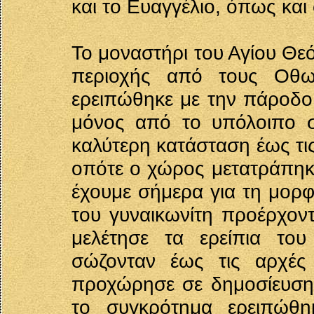
και το Ευαγγέλιο, όπως και
Το μοναστήρι του Αγίου Θε
περιοχής από τους Οθω
ερειπώθηκε με την πάροδο 
μόνος από το υπόλοιπο σ
καλύτερη κατάσταση έως τι
οπότε ο χώρος μετατράπηκε
έχουμε σήμερα για τη μορφ
του γυναικωνίτη προέρχοντ
μελέτησε τα ερείπια το
σώζονταν έως τις αρχές
προχώρησε σε δημοσίευση 
το συγκρότημα ερειπώθη