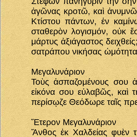
Στέφων πανήγυριν τὴν σὴν
ἀγῶνας κροτῶ, καὶ ἀνυμνῶ
Κτίστου πάντων, ἐν καμί
σταθερὸν λογισμόν, οὐκ ἔ
μάρτυς ἀξιάγαστος δειχθεί
σατράπου νικήσας ὠμότητα
Μεγαλυνάριον
Τοὺς ἀσπαζομένους σου ἀθ
εἰκόνα σου εὐλαβῶς, καὶ τ
περίσῳζε Θεόδωρε ταῖς πρε
Ἕτερον Μεγαλυνάριον
Ἄνθος ἐκ Χαλδείας φυὲν τ