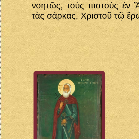
νοητῶς, τοὺς πιστοὺς ἐν Ἄ
τὰς σάρκας, Χριστοῦ τῷ ἔρω