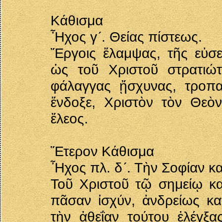
Κάθισμα
Ἦχος γ´. Θείας πίστεως.
Ἔργοις ἔλαμψας, τῆς εὐσε
ὡς τοῦ Χριστοῦ στρατιώ
φάλαγγας ᾔσχυνας, τροπ
ἔνδοξε, Χριστὸν τὸν Θεὸν
ἔλεος.
Ἕτερον Κάθισμα
Ἦχος πλ. δ´. Τὴν Σοφίαν κα
Τοῦ Χριστοῦ τῷ σημείῳ κα
πᾶσαν ἰσχύν, ἀνδρείως κα
τὴν ἀθεΐαν τούτου ἐλέγξα