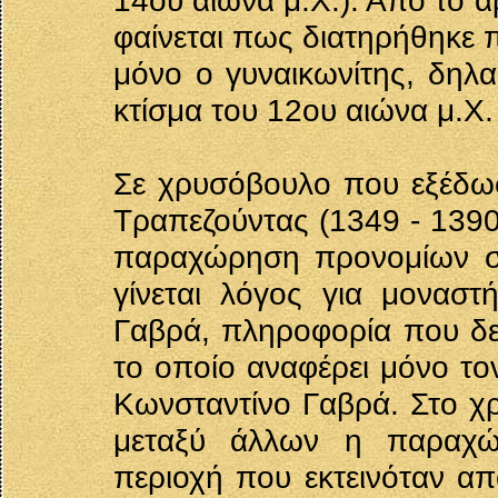
14ου αιώνα μ.Χ.). Από το 
φαίνεται πως διατηρήθηκε 
μόνο ο γυναικωνίτης, δηλα
κτίσμα του 12ου αιώνα μ.Χ.
Σε χρυσόβουλο που εξέδωσ
Τραπεζούντας (1349 - 1390
παραχώρηση προνομίων σ
γίνεται λόγος για μονασ
Γαβρά, πληροφορία που δεν
το οποίο αναφέρει μόνο τον
Κωνσταντίνο Γαβρά. Στο χ
μεταξύ άλλων η παραχώ
περιοχή που εκτεινόταν α