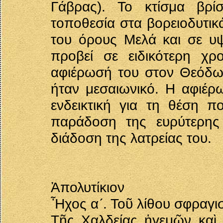
Γάβρας). Το κτίσμα βρί
τοποθεσία στα βορειοδυτικά
του όρους Μελά και σε υψ
προβεί σε ειδικότερη χρ
αφιέρωσή του στον Θεόδω
ήταν μεσαιωνικό. Η αφιέρ
ενδεικτική για τη θέση π
παράδοση της ευρύτερης
διάδοση της λατρείας του.
Ἀπολυτίκιον
Ἦχος α´. Τοῦ λίθου σφραγι
Τῆς Χαλδείας ἡγεμῶν καὶ