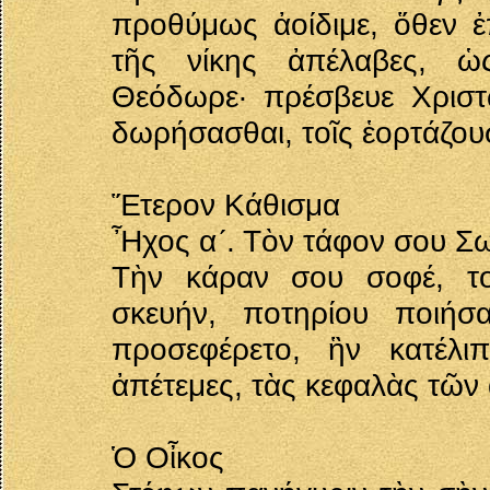
προθύμως ἀοίδιμε, ὅθεν ἐ
τῆς νίκης ἀπέλαβες, ὡ
Θεόδωρε· πρέσβευε Χρισ
δωρήσασθαι, τοῖς ἑορτάζου
Ἕτερον Κάθισμα
Ἦχος α´. Τὸν τάφον σου Σ
Τὴν κάραν σου σοφέ, το
σκευήν, ποτηρίου ποιήσ
προσεφέρετο, ἣν κατέλ
ἀπέτεμες, τὰς κεφαλὰς τῶ
Ὁ Οἶκος