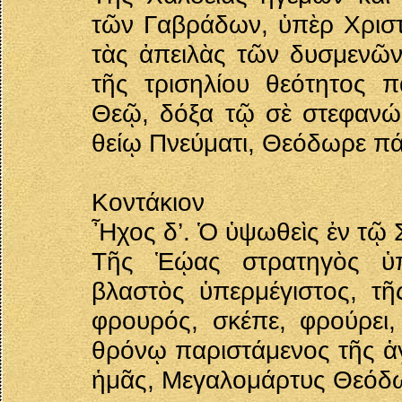
τῶν Γαβράδων, ὑπὲρ Χριστ
τὰς ἀπειλὰς τῶν δυσμενῶν
τῆς τρισηλίου θεότητος π
Θεῷ, δόξα τῷ σὲ στεφανώσ
θείῳ Πνεύματι, Θεόδωρε π
Κοντάκιον
Ἦχος δ’. Ὁ ὑψωθεὶς ἐν τῷ 
Τῆς Ἑῴας στρατηγὸς ὑπ
βλαστὸς ὑπερμέγιστος, τῆ
φρουρός, σκέπε, φρούρει,
θρόνῳ παριστάμενος τῆς ἁγ
ἡμᾶς, Μεγαλομάρτυς Θεόδω