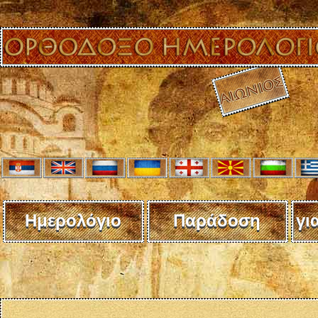
Ημερολόγιο
Παράδοση
γι