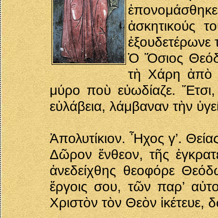
ἐπονομάσθηκ
ἀσκητικούς τ
ἐξουδετέρωνε 
Ὁ Ὅσιος Θεόδ
τὴ Χάρη ἀπὸ 
μύρο ποὺ εὐωδίαζε. Ἔτσι, 
εὐλάβεια, λάμβαναν τὴν ὑγε
Ἀπολυτίκιον. Ἦχος γ’. Θεία
Δῶρον ἔνθεον, τῆς ἐγκρατε
ἀνεδείχθης θεοφόρε Θεόδ
ἔργοις σου, τῶν παρ’ αὐτ
Χριστὸν τὸν Θεὸν ἱκέτευε, 