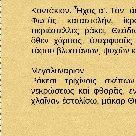
Κοντάκιον. Ἦχος α’. Τὸν τ
Φωτὸς καταστολήν, ἱερ
περιέστελλες ῥάκει, Θεόδ
ὅθεν χάριτος, ὑπερφυοῦς
τάφου βλυστάνων, ψυχῶν κ
Μεγαλυνάριον.
Ράκεσι τριχίνοις σκέπω
νεκρώσεως καὶ φθορᾶς, ἐν
χλαῖναν ἐστολίσω, μάκαρ 