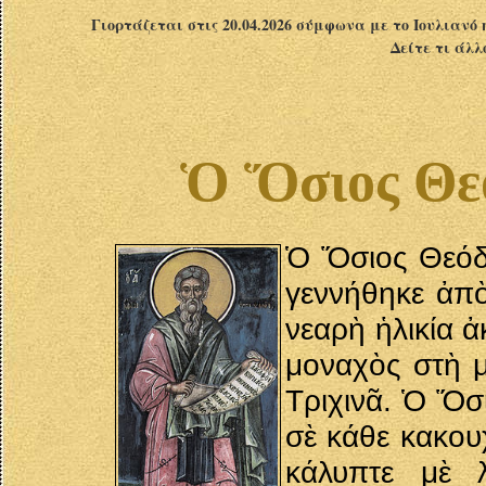
Γιορτάζεται στις 20.04.2026 σύμφωνα με το Ιουλιανό 
Δείτε τι άλλ
Ὁ Ὅσιος Θεό
Ὁ Ὅσιος Θεόδ
γεννήθηκε ἀπὸ
νεαρὴ ἡλικία 
μοναχὸς στὴ μ
Τριχινᾶ. Ὁ Ὅσ
σὲ κάθε κακου
κάλυπτε μὲ λ