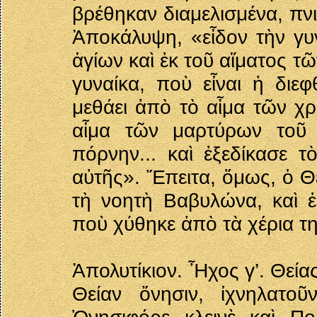
βρέθηκαν διαμελισμένα, πν
Ἀποκάλυψη, «εἶδον τὴν γυ
ἁγίων καὶ ἐκ τοῦ αἵματος 
γυναίκα, ποὺ εἶναι ἡ διεφ
μεθάει ἀπὸ τὸ αἷμα τῶν χρ
αἷμα τῶν μαρτύρων τοῦ 
πόρνην... καὶ ἐξεδίκασε 
αὐτῆς». Ἔπειτα, ὅμως, ὁ Θε
τὴ νοητὴ Βαβυλώνα, καὶ ἐ
ποὺ χύθηκε ἀπὸ τὰ χέρια τη
Ἀπολυτίκιον. Ἦχος γ’. Θεία
Θείαν ὄνησιν, ἰχνηλατοῦ