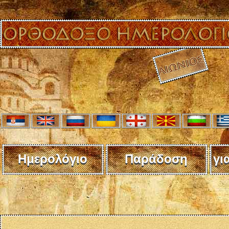
Ημερολόγιο
Παράδοση
γι