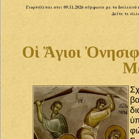
Γιορτάζεται στις 09.11.2026 σύμφωνα με το Ιουλιανό 
Δείτε τι άλλ
Οἱ Ἅγιοι Ὀνησιφ
Μ
Σχ
βα
δι
ὑ
φ