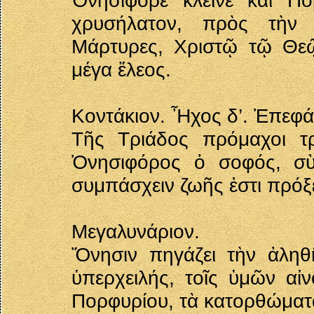
Ὀνησιφόρε κλεινὲ καὶ Π
χρυσήλατον, πρὸς τὴν 
Μάρτυρες, Χριστῷ τῷ Θε
μέγα ἔλεος.
Κοντάκιον. Ἦχος δ’. Ἐπεφ
Τῆς Τριάδος πρόμαχοι τ
Ὀνησιφόρος ὀ σοφός, σὺ
συμπάσχειν ζωῆς ἐστι πρόξ
Μεγαλυνάριον.
Ὄνησιν πηγάζει τὴν ἀλη
ὑπερχειλής, τοῖς ὑμῶν αἰ
Πορφυρίου, τὰ κατορθώματ