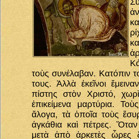
Σ
ἀν
κ
ρί
κ
ἁρ
Κ
τοὺς συνέλαβαν. Κατόπιν τ
τους. Ἀλλὰ ἐκεῖνοι ἔμεινα
πίστης στὸν Χριστό, χωρ
ἐπικείμενα μαρτύρια. Το
ἄλογα, τὰ ὁποῖα τοὺς ἔσ
ἀγκάθια καὶ πέτρες. Ὅτα
μετὰ ἀπὸ ἀρκετὲς ὧρες 