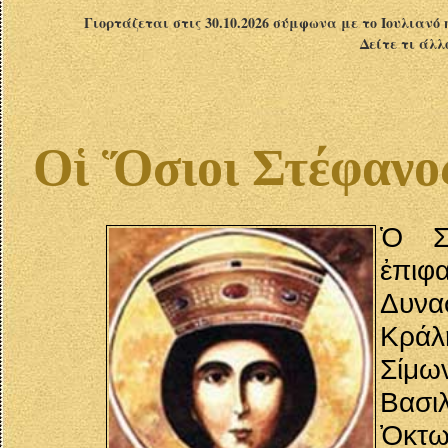
Γιορτάζεται στις 30.10.2026 σύμφωνα με το Ιουλιανό 
Δείτε τι άλλ
Οἱ Ὅσιοι Στέφανο
Ὁ Σ
ἐπιφ
Δυνα
Κράλ
Σίμω
Βασ
Ὀκτω