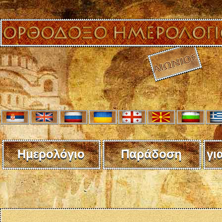
Ημερολόγιο
Παράδοση
γι