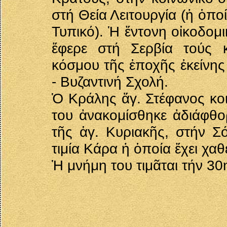
στή Θεία Λειτουργία (ἡ ὁπο
Τυπικό). Ἡ ἔντονη οἰκοδομ
ἔφερε στή Σερβία τούς κ
κόσμου τῆς ἐποχῆς ἐκείνης
- Βυζαντινή Σχολή.
Ὁ Κράλης ἅγ. Στέφανος κοι
του ἀνακομίσθηκε ἀδιάφθο
τῆς ἁγ. Κυριακῆς, στήν Σ
τιμία Κάρα ἡ ὁποία ἔχει χαθε
Ἡ μνήμη του τιμᾶται τήν 3