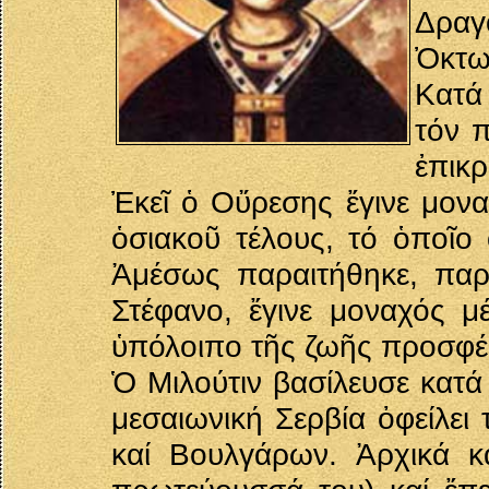
Δραγ
Ὀκτω
Κατά
τόν 
ἐπικ
Ἐκεῖ ὁ Οὔρεσης ἔγινε μονα
ὁσιακοῦ τέλους, τό ὁποῖο 
Ἀμέσως παραιτήθηκε, πα
Στέφανο, ἔγινε μοναχός μ
ὑπόλοιπο τῆς ζωῆς προσφέ
Ὁ Μιλούτιν βασίλευσε κατά
μεσαιωνική Σερβία ὀφείλει
καί Βουλγάρων. Ἀρχικά κ