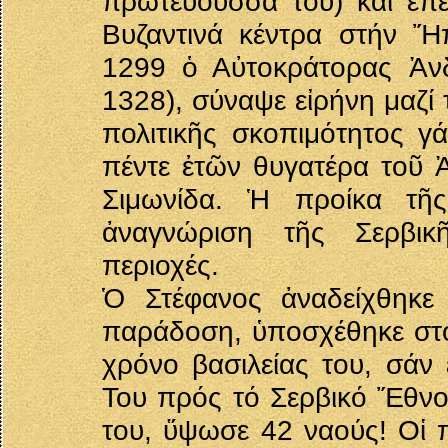
πρωτεύουσσά του) καί ἔπε
Βυζαντινά κέντρα στήν Ἤπ
1299 ὁ Αὐτοκράτορας Ἀνδ
1328), σύναψε εἰρήνη μαζί 
πολιτικῆς σκοπιμότητος γ
πέντε ἐτῶν θυγατέρα τοῦ Ἀ
Σιμωνίδα. Ἡ προίκα τῆς
ἀναγνώριση τῆς Σερβικῆ
περιοχές.
Ὁ Στέφανος ἀναδείχθηκε
παράδοση, ὑποσχέθηκε στόν
χρόνο βασιλείας του, σάν 
Του πρός τό Σερβικό Ἔθνος
του, ὕψωσε 42 ναούς! Οἱ π