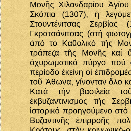
Μονῆς Χιλανδαρίου Ἁγίου
Σκόπια (1307), ἡ λεγόμ
Στουντένιτσας Σερβίας
Γκρατσάνιτσας (στή φωτογ
ἀπό τό Καθολικό τῆς Μονῆ
τράπεζα τῆς Μονῆς καί 
ὀχυρωματικό πύργο πού φ
περίοδο ἐκείνη οἱ ἐπιδρομ
τοῦ Ἄθωνα, γίνονταν ὅλο κα
Κατά τήν βασιλεία το
ἐκβυζαντινισμός τῆς Σερβ
ἱστορικό προηγούμενο στό 
Βυζαντινῆς ἐπιρροῆς πο
Κράτους, στήν κοινωνικό-ο