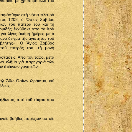
νδαρίου μὲ χρυσόβουλλο τοῦ
ταφιάσθηκε στὴ νότια πλευρὰ
 ἔτος 1208, ὁ Ὅσιος Σάββας
άνων τοῦ πατέρα του καὶ τὴ
ομιδῆς ἐκχύθηκε ἀπὸ τὰ ἱερὰ
 γιὰ λίγες ἀκόμη ἡμέρες μετὰ
ανὸ δεῖγμα τῆς ἁγιότητας τοῦ
οβλήτης». Ὁ Ἅγιος Σάββας
 τοῦ πατρός του, τὴ μονὴ
στάσεις. Ἀπὸ τὸν τάφο, μετὰ
να κλῆμα γιὰ παρηγοριὰ τῶν
ν ἀτέκνων γυναικῶν.
ν τῷ Ἄθῳ Ὁσίων ὡράϊσμα, καὶ
ἔλεος.
 ἠξίωσαι, ἀπὸ τοῦ τάφου σου
νοῖς βοήθει, παρέχων αὐτοῖς