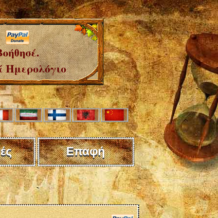
Βοήθησέ.
 Ημερολόγιο
ές
Επαφή