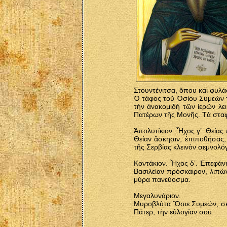
Στουντένιτσα, ὅπου καὶ φυλά
Ὁ τάφος τοῦ Ὁσίου Συμεὼν τ
τὴν ἀνακομιδὴ τῶν ἱερῶν λ
Πατέρων τῆς Μονῆς. Τὰ σταφ
Ἀπολυτίκιον. Ἦχος γ’. Θείας
Θείαν ἄσκησιν, ἐπιποθήσας,
τῆς Σερβίας κλεινὸν σεμνολό
Κοντάκιον. Ἦχος δ’. Ἐπεφάν
Βασιλείαν πρόσκαιρον, λιπὼ
μύρα πανεύοσμα.
Μεγαλυνάριον.
Μυροβλύτα Ὅσιε Συμεών, σκέ
Πάτερ, τὴν εὐλογίαν σου.