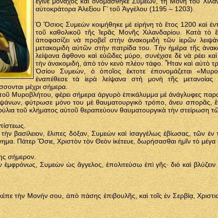
ἔγινε μοναχὸς καὶ ὀνομάσθηκε Συμεών, τὴ Μονὴ τοῦ Χιλα
αὐτοκράτορα Ἀλεξίου Γ’ τοῦ Ἀγγέλου (1195 – 1203).
Ὁ Ὅσιος Συμεὼν κοιμήθηκε μὲ εἰρήνη τὸ ἔτος 1200 καὶ ἐν
τοῦ καθολικοῦ τῆς Ἱερᾶς Μονῆς Χιλανδαρίου. Κατὰ τὸ
ἀποφασίζει νὰ προβεῖ στὴν ἀνακομιδὴ τῶν ἱερῶν λειψ
μετακομιδὴ αὐτῶν στὴν πατρίδα του. Τὴν ἡμέρα τῆς ἀνακ
λείψανα ἄφθονο καὶ εὐῶδες μύρο, συνέχισε δὲ νὰ ρέει καὶ
τὴν ἀνακομιδή, ἀπὸ τὸν κενὸ πλέον τάφο. Ἦταν καὶ αὐτὸ τρ
Ὁσίου Συμεών, ὁ ὁποῖος ἔκτοτε ἐπονομάζεται «Μυρ
ἐναπέθεσε τὰ ἱερὰ λείψανα στὴ μονὴ τῆς μετανοίας
σσονται μέχρι σήμερα.
οῦ Μυροβλήτου, φέρει σήμερα ἀργυρὸ ἐπικάλυμμα μὲ ἀνάγλυφες παρα
ειψάνων, φύτρωσε μόνο του μὲ θαυματουργικὸ τρόπο, ἄνευ σπορᾶς, ἕ
ύλια τοῦ κλήματος αὐτοῦ θεραπεύουν θαυματουργικὰ τὴν στείρωση τῶ
 πίστεως.
 τὴν βασίλειον, ἔλιπες δόξαν, Συμεὼν καὶ ἰσαγγέλως ἐβίωσας, τῶν ἐ
γημα. Πάτερ Ὅσιε, Χριστὸν τὸν Θεὸν ἱκέτευε, δωρήσασθαι ἡμῖν τὸ μέγα 
ης σήμερον.
ν ἐμφρόνως, Συμεὼν ὡς ἄγγελος, ἐπολιτεύσω ἐπὶ γῆς· διὸ καὶ βλύζειν
πε τὴν Μονήν σου, ἀπὸ πάσης ἐπιβουλῆς, καὶ τοῖς ἐν Σερβίᾳ, Χριστια