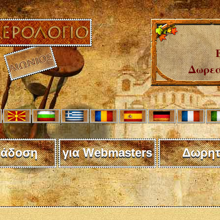
Δωρεά
άδοση
για Webmasters
Δωρητ