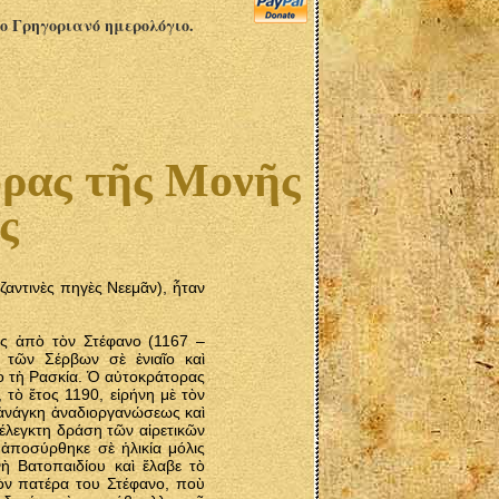
το Γρηγοριανό ημερολόγιο.
ρας τῆς Μονῆς
ς
ζαντινὲς πηγὲς Νεεμᾶν), ἦταν
ς ἀπὸ τὸν Στέφανο (1167 –
 τῶν Σέρβων σὲ ἑνιαῖο καὶ
ρο τὴ Ρασκία. Ὁ αὐτοκράτορας
 τὸ ἔτος 1190, εἰρήνη μὲ τὸν
 ἀνάγκη ἀναδιοργανώσεως καὶ
έλεγκτη δράση τῶν αἱρετικῶν
ἀποσύρθηκε σὲ ἡλικία μόλις
ὴ Βατοπαιδίου καὶ ἔλαβε τὸ
τὸν πατέρα του Στέφανο, ποὺ