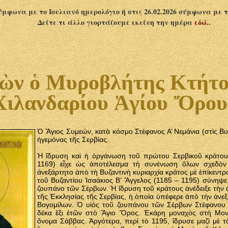
σύμφωνα με το Ιουλιανό ημερολόγιο ή στις 26.02.2026 σύμφωνα με 
Δείτε τι άλλο γιορτάζουμε εκείνη την ημέρα
εδώ.
.
ὼν ὁ Μυροβλήτης Κτήτο
Χιλανδαρίου Ἁγίου Ὄρου
Ὁ Ἅγιος Συμεών, κατὰ κόσμο Στέφανος Α’ Νεμάνια (στὶς Βυ
ἡγεμόνας τῆς Σερβίας.
Ἡ ἵδρυση καὶ ἡ ὀργάνωση τοῦ πρώτου Σερβικοῦ κράτου
1169) εἶχε ὡς ἀποτέλεσμα τὴ συνένωση ὅλων σχεδὸν
ἀνεξάρτητο ἀπὸ τὴ Βυζαντινὴ κυριαρχία κράτος μὲ ἐπίκεντ
τοῦ Βυζαντίου Ἰσαάκιος Β’ Ἄγγελος (1185 – 1195) σύνηψε,
ζουπάνο τῶν Σέρβων. Ἡ ἵδρυση τοῦ κράτους ἀνέδειξε τὴν
τῆς Ἐκκλησίας τῆς Σερβίας, ἡ ὁποία ὑπέφερε ἀπὸ τὴν ἀνεξ
Βογομίλων. Ὁ υἱὸς τοῦ ζουπάνου τῶν Σέρβων Στέφανου 
δέκα ἕξι ἐτῶν στὸ Ἅγιο Ὄρος. Ἐκάρη μοναχὸς στὴ Μον
ὄνομα Σάββας. Ἀργότερα, περὶ τὸ 1195, ἵδρυσε μαζὶ μὲ 