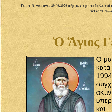
Γιορτάζεται στις 29.06.2026 σύμφωνα με το Ιουλιανό 
Δείτε τι άλλ
Ὁ Ἅγιος Γ
Ο μα
κατά
1994
συγχ
ακτι
υπερ
και