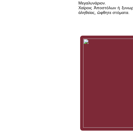
Μεγαλυνάριον.
Χαίροις Ἀποστόλων ἡ ξυνωρ
ἀληθείας, ὤφθητε στόματα.