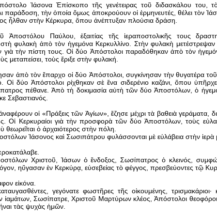
πόστολο Ἰάσονα Ἐπίσκοπο τῆς γενέτειρας τοῦ διδασκάλου του, 
ι παράδοση, τὴν ὁποία ὅμως ἀποκρούουν οἱ ἑρμηνευτές, θέλει τὸν Ἰά
ος ἦλθαν στὴν Κέρκυρα, ὅπου ἀνέπτυξαν πλούσια δράση.
ῦ Ἀποστόλου Παύλου, ἐξαιτίας τῆς ἱεραποστολικῆς τους δραστη
στὴ φυλακὴ ἀπὸ τὸν ἡγεμόνα Κερκυλλίνο. Στὴν φυλακὴ μετέστρεψαν 
ν γιὰ τὴν πίστη τους. Οἱ δύο Ἀπόστολοι παραδόθηκαν ἀπὸ τὸν ἡγεμό
ς μεταπείσει, τοὺς ἔριξε στὴν φυλακή.
σαν ἀπὸ τὸν ἔπαρχο οἱ δύο Ἀπόστολοι, συγκίνησαν τὴν θυγατέρα τοῦ
. Οἱ δύο Ἀπόστολοι ρίχθηκαν σὲ ἕνα σιδερένιο καζάνι, ὅπου ὑπῆρχ
ίπατρος πέθανε. Ἀπὸ τὴ δοκιμασία αὐτὴ τῶν δύο Ἀποστόλων, ὁ ἡγεμό
κε Σεβαστιανός.
αφέρουν οἱ «Πράξεις τῶν Ἁγίων», ἔζησε μέχρι τὰ βαθειὰ γεράματα, δ
ύς. Οἱ Κερκυραίοι γιὰ τὴν προσφορὰ τῶν δύο Ἀποστόλων, τοὺς εὐλα
ὺ θεωρεῖται ὁ ἀρχαιότερος στὴν πόλη.
Ἀποστόλων Ἰάσονος καὶ Σωσιπάτρου φυλάσσονται μὲ εὐλάβεια στὴν ἱερὰ
προκατάλαβε.
οστόλων Χριστοῦ, Ἰάσων ὁ ἔνδοξος, Σωσίπατρος ὁ κλεινός, συμφώ
 λόγον, ηὔγασαν ἐν Κερκύρᾳ, εὐσεβείας τὸ φέγγος, πρεσβεύοντες τῷ Κ
αφον εἰκόνα.
αταυγασθέντες, γεγόνατε φωστῆρες τῆς οἰκουμένης, τρισμακάριοι· 
ν ἰαμάτων, Σωσίπατρε, Χριστοῦ Μαρτύρων κλέος, Ἀπόστολοι θεοφόροι,
ήναι τὰς ψυχὰς ἡμῶν.