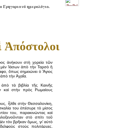
το Γρηγοριανό ημερολόγιο.
ἱ Ἀπόστολοι
ρος ἀνήκουν στὴ χορεία τῶν
 μὲν Ἰάσων ἀπὸ τὴν Ταρσὸ ἢ
αφο, ὅπως σημειώνει ὁ Ἅγιος
 ἀπὸ τὴν Ἀχαΐα.
ἀπὸ τὰ βιβλία τῆς Καινῆς
ων καὶ στὴν πρὸς Ρωμαίους
υς, ἦλθε στὴν Θεσσαλονίκη,
σκαλία του ἐπέσυρε τὸ μίσος
ντίον του, παρακινώντας καὶ
λοξενοῦνταν στὸ σπίτι τοῦ
Δὲν τὸν βρῆκαν ὅμως, γι’ αὐτὸ
δελφοὺς στοὺς πολιτάρχες,