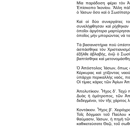
Μία παράδοση φέρει τὸν Ἀ
Ἐπίσκοπο Ἰκονίου. Ἄλλη πάλ
ὁ Ἰάσων ὅσο καὶ ὁ Σωσίπατρ
Καὶ οἱ δύο συνεργάτες το
συνελήφθησαν καὶ ρίχθηκαν 
ὁποῖοι ἀργότερα μαρτύρησα
ὁποῖος μὴν μπορώντας νὰ τοὺ
Τὰ βασανιστήρια ποὺ ὑπέστη
ἀσπάσθηκε τὸν Χριστιανισμό
ἐξῆλθε ἀβλαβής, ἐνῷ ὁ Σωσ
βαπτίσθηκε καὶ μετονομάσθη
Ὁ Ἀπόστολος Ἰάσων, ὅπως ἀν
Κέρκυρας καὶ χτίζοντας ναο
ὑπάρχει περικαλλὴς ναός, πο
Οἱ τίμιες κάρες τῶν Ἁγίων 
Ἀπολυτίκιον. Ἦχος δ’. Ταχὺ 
Δυὰς ἡ ὁμότροπος, τῶν Ἀπ
δεδεγμένοι, τὸν τῆς χάριτος
Κοντάκιον. Ἦχος β’. Χειρόγρ
Τοῖς δόγμασι τοῦ Παύλου κ
θαύμασιν, Ἰάσων, ἡ πηγὴ τῶ
καθικετεύσατε Θεῷ, τοῦ σωθ