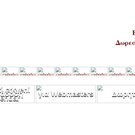
Δωρεά
άδοση
για Webmasters
Δωρητ