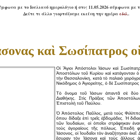
σύμφωνα με το Ιουλιανό ημερολόγιο ή στις 11.05.2026 σύμφωνα με 
Δείτε τι άλλο γιορτάζουμε εκείνη την ημέρα
εδώ.
.
άσονας καὶ Σωσίπατρος ο
Οἱ Ἅγιοι Ἀπόστολοι Ἰάσων καὶ Σωσίπατ
Ἀποστόλων τοῦ Κυρίου καὶ κατάγονταν ὁ
τὴν Θεσσαλονίκη, κατὰ τὸ παλαιὸ χειρόγρ
Νικόδημος ὁ Ἁγιορείτης, ὁ δὲ Σωσίπατρος
Τὸ ὄνομα τοῦ Ἰάσων ἀπαντᾶ σὲ δύο 
Διαθήκης. Στὶς Πράξεις τῶν Ἀποστόλ
Ἐπιστολὴ τοῦ Παύλου.
Ὁ Ἀπόστολος Παῦλος, μετὰ τοὺς Φιλίππο
ὅπου δίδαξε ἐπὶ τρεῖς ἑβδομάδες. Ἡ διδα
τῶν Ἰουδαίων, οἱ ὁποῖοι στράφηκαν ἐνα
τοὺς ἀγοραίους τῆς πόλεως. Ἐπειδὴ φι
Ἰάσονος, οἱ Ἰουδαῖοι τὸν ἀναζήτησαν ἐκεῖ. 
ἔσυραν τὸν Ἰάσονα καὶ τοὺς ἄλλους ἀ