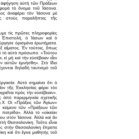
ν ἀφήγηση αὐτὴ τῶν Πράξεων
φορὰ τὸ ὄνομα τοῦ Ἰάσονα.
ος ἀναφέρει τὸν Ἰάσονα μὲ
ὺς στοὺς παραλῆπτες τῆς
υμε τὶς πρῶτες πληροφορίες
ς Ἐπιστολή, ὁ Ἰάσων καὶ ὁ
ύργησε ὁρισμένα ἐρωτήματα.
ἐξ αἵματος. Ἐν τούτοις, ὅπως
καὶ τὸ αὐτὸ πρόσωπο. «Τούτου
εἰ μὴ καὶ τὴν εὐσέβειαν εἶεν
ἂν αὐτῶν ἐμνήσθη». Στὸ ἴδιο
έχονται δηλαδὴ ταυτισμὸ τοῦ
ργασία. Αὐτὸ σημαίνει ὅτι ὁ
ον τῆς Ἐκκλησίας φέρει τὸν
γρεῖται πρὸς τὴν εὐσέβειαν».
 ἀπὸ παρερμηνεία σχετικῆς
.Χ. Οἱ «Πράξεις τῶν Ἁγίων»
ὸ κείμενο τῶν «Πράξεων τῶν
πατρίδα». Ἀλλὰ τὸ «οἰκείαν
ου στὸν Ἰάσονα. Ἀλλὰ καὶ ἂν
τὴ Θεσσαλονίκη. Τοῦτο εἶναι
ενος στὴν Θεσσαλονίκη ἔπρεπε
κη καὶ ὅτι ἔγινε μαθητὴς τοῦ