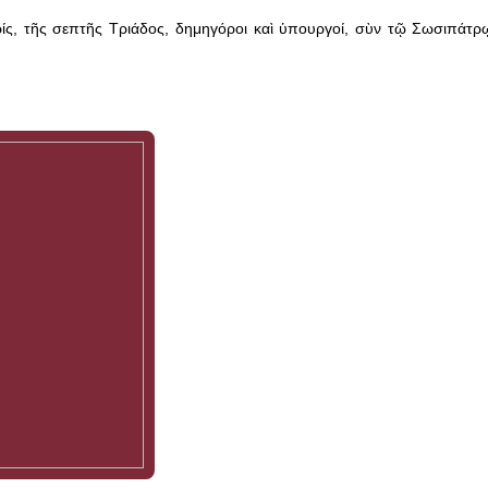
ίς, τῆς σεπτῆς Τριάδος, δημηγόροι καὶ ὑπουργοί, σὺν τῷ Σωσιπάτρῳ