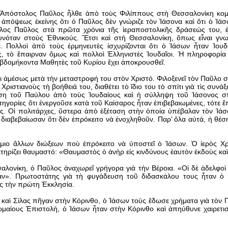
 Ἀπόστολος Παῦλος ἦλθε ἀπὸ τοὺς Φιλίππους στὴ Θεσσαλονίκη κομ
 ἀπόψεως ἐκείνης ὅτι ὁ Παῦλος δὲν γνώριζε τὸν Ἰάσονα καὶ ὅτι ὁ Ἰάσ
ος Παῦλος στὰ πρῶτα χρόνια τῆς ἱεραποστολικῆς δράσεώς του, ἐ
θυνόταν στοὺς Ἐθνικούς. Ἔτσι καὶ στὴ Θεσσαλονίκη, ὅπως εἶναι γν
. Πολλοὶ ἀπὸ τοὺς ἑρμηνευτὲς ἰσχυρίζονται ὅτι ὁ Ἰάσων ἦταν Ἰου
, τὸ ἔπαιρναν ὅμως καὶ πολλοὶ Ἑλληνιστὲς Ἰουδαῖοι. Ἡ πληροφορία
βδομήκοντα Μαθητὲς τοῦ Κυρίου ἔχει ἀποκρουσθεῖ.
ι ἀμέσως μετὰ τὴν μεταστροφή του στὸν Χριστό. Φιλοξενεῖ τὸν Παῦλο σ
ιστιανοὺς τὴ βοήθειά του, διαθέτει τὸ ἴδιο του τὸ σπίτι γιὰ τὶς συνάξε
ηση τοῦ Παύλου ἀπὸ τοὺς Ἰουδαίους καὶ ἡ σύλληψη τοῦ Ἰάσονος σ
τηγορίες ὅτι ἐνεργοῦσε κατὰ τοῦ Καίσαρος ἦταν ἐπιβεβαιωμένες, τότε ἔπ
ές. Οἱ πολιτάρχες, ὕστερα ἀπὸ ἐξέταση στὴν ὁποία ὑπέβαλαν τὸν Ἰάσ
διαβεβαίωσαν ὅτι δὲν ἐπρόκειτο νὰ ἐνοχληθοῦν. Παρ’ ὅλα αὐτά, ἡ θέ
ιο ἄλλων διώξεων ποὺ ἐπρόκειτο νὰ ὑποστεῖ ὁ Ἰάσων. Ὁ ἱερὸς Χ
τηρίζει θαυμαστό: «Θαυμαστὸς ὁ ἀνὴρ εἰς κινδύνους ἑαυτὸν ἐκδοὺς κα
λονίκη, ὁ Παῦλος ἀναχωρεῖ γρήγορα γιὰ τὴν Βέροια. «Οἱ δὲ ἀδελφοὶ 
ιαν». Πρωτοστάτης γιὰ τὴ φυγάδευση τοῦ διδασκάλου τους ἦταν ὁ 
ς τὴν πρώτη Ἐκκλησία.
 καὶ Σίλας πῆγαν στὴν Κόρινθο, ὁ Ἰάσων τοὺς ἔδωσε χρήματα γιὰ τὸν 
μαίους Ἐπιστολή, ὁ Ἰάσων ἦταν στὴν Κόρινθο καὶ ἀπηύθυνε χαιρετισ