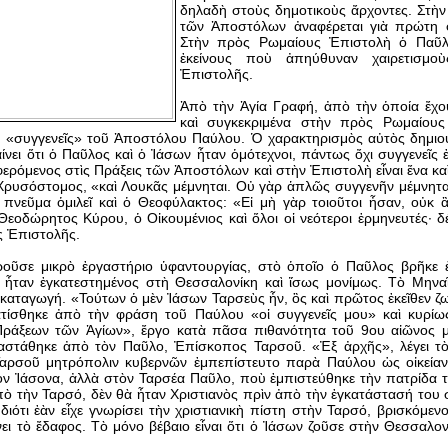
δηλαδὴ στοὺς δημοτικοὺς ἄρχοντες. Στὴ
τῶν Ἀποστόλων ἀναφέρεται γιὰ πρώτη 
Στὴν πρὸς Ρωμαίους Ἐπιστολὴ ὁ Παῦλ
ἐκείνους ποὺ ἀπηύθυναν χαιρετισμο
Ἐπιστολῆς.
Ἀπὸ τὴν Ἁγία Γραφή, ἀπὸ τὴν ὁποία ἔχο
καὶ συγκεκριμένα στὴν πρὸς Ρωμαίου
ι «συγγενεῖς» τοῦ Ἀποστόλου Παύλου. Ὁ χαρακτηρισμὸς αὐτὸς δημιο
ει ὅτι ὁ Παῦλος καὶ ὁ Ἰάσων ἦταν ὁμότεχνοι, πάντως ὄχι συγγενεῖς 
αφερόμενος στὶς Πράξεις τῶν Ἀποστόλων καὶ στὴν Ἐπιστολὴ εἶναι ἕνα 
 Χρυσόστομος, «καὶ Λουκᾶς μέμνηται. Οὐ γὰρ ἁπλῶς συγγενῆν μέμνηται, 
 πνεῦμα ὁμιλεῖ καὶ ὁ Θεοφύλακτος: «Εἰ μὴ γὰρ τοιοῦτοι ἦσαν, οὐκ 
οδώρητος Κύρου, ὁ Οἰκουμένιος καὶ ὅλοι οἱ νεότεροι ἑρμηνευτές· δ
ς Ἐπιστολῆς.
ροῦσε μικρὸ ἐργαστήριο ὑφαντουργίας, στὸ ὁποῖο ὁ Παῦλος βρῆκε ἐ
ἦταν ἐγκατεστημένος στὴ Θεσσαλονίκη καὶ ἴσως μονίμως. Τὸ Μηναῖ
αταγωγή. «Τούτων ὁ μὲν Ἰάσων Ταρσεὺς ἦν, ὃς καὶ πρῶτος ἐκεῖθεν ζω
ίσθηκε ἀπὸ τὴν φράση τοῦ Παύλου «οἱ συγγενεῖς μου» καὶ κυρίως
άξεων τῶν Ἁγίων», ἔργο κατὰ πᾶσα πιθανότητα τοῦ 9ου αἰῶνος μ
αστάθηκε ἀπὸ τὸν Παῦλο, Ἐπίσκοπος Ταρσοῦ. «Ἐξ ἀρχῆς», λέγει τ
αρσοῦ μητρόπολιν κυβερνῶν ἐμπεπίστευτο παρὰ Παύλου ὡς οἰκείαν 
ὸν Ἰάσονα, ἀλλὰ στὸν Ταρσέα Παῦλο, ποὺ ἐμπιστεύθηκε τὴν πατρίδα τ
ὸ τὴν Ταρσό, δὲν θὰ ἦταν Χριστιανὸς πρὶν ἀπὸ τὴν ἐγκατάστασή του σ
διότι ἐὰν εἶχε γνωρίσει τὴν χριστιανικὴ πίστη στὴν Ταρσό, βρισκόμ
νει τὸ ἔδαφος. Τὸ μόνο βέβαιο εἶναι ὅτι ὁ Ἰάσων ζοῦσε στὴν Θεσσαλονί