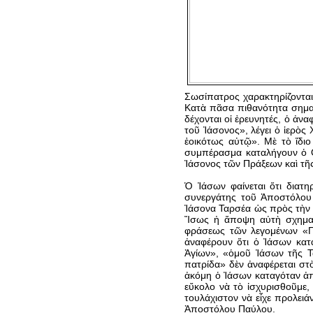
Σωσίπατρος χαρακτηρίζοντα
Κατὰ πᾶσα πιθανότητα σημαίν
δέχονται οἱ ἐρευνητές, ὁ ἀν
τοῦ Ἰάσονος», λέγει ὁ ἱερὸς
ἑοικότως αὐτῷ». Μὲ τὸ ἴδιο
συμπέρασμα καταλήγουν ὁ Θε
Ἰάσονος τῶν Πράξεων καὶ τῆ
Ὁ Ἰάσων φαίνεται ὅτι διατη
συνεργάτης τοῦ Ἀποστόλου 
Ἰάσονα Ταρσέα ὡς πρὸς τὴν κ
Ἴσως ἡ ἄποψη αὐτὴ σχηματ
φράσεως τῶν λεγομένων «Πρ
ἀναφέρουν ὅτι ὁ Ἰάσων κατ
Ἁγίων», «ὁμοῦ Ἰάσων τῆς Τ
πατρίδα» δὲν ἀναφέρεται στ
ἀκόμη ὁ Ἰάσων καταγόταν ἀπ
εὔκολο νὰ τὸ ἰσχυρισθοῦμε, 
τουλάχιστον νὰ εἶχε προλειά
Ἀποστόλου Παύλου.