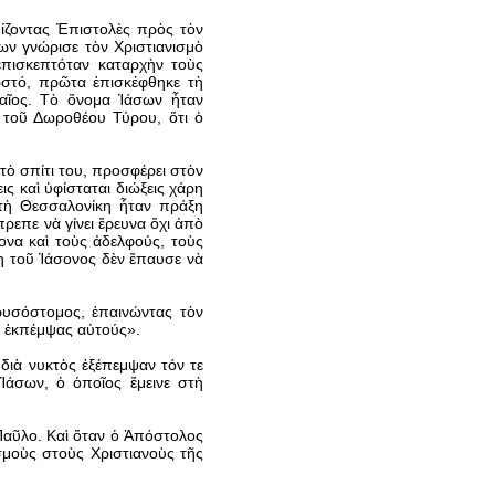
ίζοντας Ἐπιστολὲς πρὸς τὸν
ων γνώρισε τὸν Χριστιανισμὸ
πισκεπτόταν καταρχὴν τοὺς
ωστό, πρῶτα ἐπισκέφθηκε τὴ
δαῖος. Τὸ ὄνομα Ἰάσων ἦταν
 τοῦ Δωροθέου Τύρου, ὅτι ὁ
τὸ σπίτι του, προσφέρει στὸν
ις καὶ ὑφίσταται διώξεις χάρη
τὴ Θεσσαλονίκη ἦταν πράξη
ρεπε νὰ γίνει ἔρευνα ὄχι ἀπὸ
ονα καὶ τοὺς ἀδελφούς, τοὺς
ση τοῦ Ἰάσονος δὲν ἔπαυσε νὰ
ρυσόστομος, ἐπαινώντας τὸν
ὶ ἐκπέμψας αὐτούς».
διὰ νυκτὸς ἐξέπεμψαν τόν τε
Ἰάσων, ὁ ὁποῖος ἔμεινε στὴ
Παῦλο. Καὶ ὅταν ὁ Ἀπόστολος
μοὺς στοὺς Χριστιανοὺς τῆς