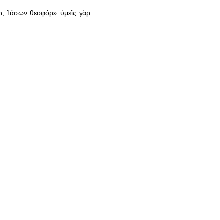
, Ἰάσων θεοφόρε· ὑμεῖς γὰρ