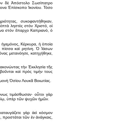
τὸν δὲ Ἀπόστολο Σωσίπατρο
σονα Ἐπίσκοπο Ἰκονίου. Τόσο
ριότητας, συκοφαντήθηκαν,
ἑπτὰ ληστὲς στὸν Χριστό, οἱ
να στὸν ἔπαρχο Καπριανό, ὁ
 ἡγεμόνος, Κέρκυρα, ἡ ὁποία
ε πίσσα καὶ ρητίνη. Ὁ Ἰάσων
νας μετανόησε, κατηχήθηκε,
ιακονώντας τὴν Ἐκκλησία τῆς
βοῦνται καὶ πρὸς τιμὴν τους
 μονὴ Ὁσίου Λουκᾶ Βοιωτίας.
νως τιμάσθωσαν· οὗτοι γὰρ
υρίῳ, ὑπὲρ τῶν ψυχῶν ἡμῶν.
καταυγάζετε γὰρ ἀεὶ κόσμον
 προστάται τῶν ἐν ἀνάγκαις,