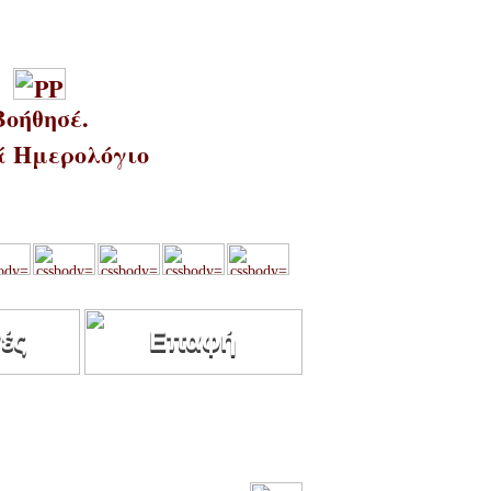
Βοήθησέ.
 Ημερολόγιο
ές
Επαφή