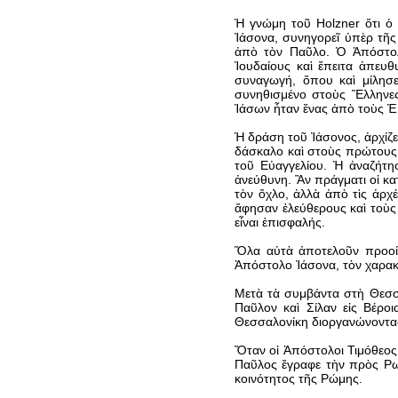
Ἡ γνώμη τοῦ Holzner ὅτι ὁ
Ἰάσονα, συνηγορεῖ ὑπὲρ τῆς
ἀπὸ τὸν Παῦλο. Ὁ Ἀπόστολ
Ἰουδαίους καὶ ἔπειτα ἀπευ
συναγωγή, ὅπου καὶ μίλησε
συνηθισμένο στοὺς Ἕλληνες
Ἰάσων ἦταν ἕνας ἀπὸ τοὺς Ἑ
Ἡ δράση τοῦ Ἰάσονος, ἀρχίζε
δάσκαλο καὶ στοὺς πρώτους Χρ
τοῦ Εὐαγγελίου. Ἡ ἀναζήτ
ἀνεύθυνη. Ἂν πράγματι οἱ κα
τὸν ὄχλο, ἀλλὰ ἀπὸ τὶς ἀρχ
ἄφησαν ἐλεύθερους καὶ τοὺς 
εἶναι ἐπισφαλής.
Ὅλα αὐτὰ ἀποτελοῦν προοίμ
Ἀπόστολο Ἰάσονα, τὸν χαρακ
Μετὰ τὰ συμβάντα στὴ Θεσσα
Παῦλον καὶ Σίλαν εἰς Βέρο
Θεσσαλονίκη διοργανώνοντα
Ὅταν οἱ Ἀπόστολοι Τιμόθεος
Παῦλος ἔγραφε τὴν πρὸς Ρω
κοινότητος τῆς Ρώμης.