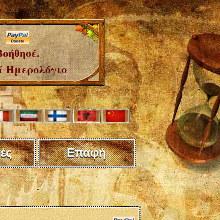
Βοήθησέ.
 Ημερολόγιο
ές
Επαφή