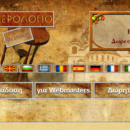
Δωρεά
άδοση
για Webmasters
Δωρητ