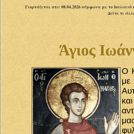
Γιορτάζεται στις 08.04.2026 σύμφωνα με το Ιουλιανό 
Δείτε τι άλλ
Άγιος Ιωάν
Ο 
με
Αυ
κα
αν
μα
φυλ