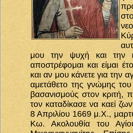
πρ
στ
νε
Κύ
αυ
μου την ψυχή και την κ
αποστρέφομαι και είμαι έτ
και αν μου κάνετε για την 
αμετάθετο της γνώμης του 
βασανισμούς στον κριτή, π
τον καταδίκασε να καεί ζων
8 Απριλίου 1669 μ.Χ., μαρ
Κω. Ακολουθία του Αγίο