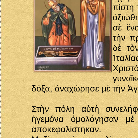
πίστη 
ἀξιώθ
σὲ ἕν
τὴν π
δὲ τὸ
Ἰταλί
Χριστ
γυναῖκ
δόξα, ἀναχώρησε μὲ τὴν Ἁγ
Στὴν πόλη αὐτὴ συνελήφ
ἡγεμόνα ὁμολόγησαν μὲ 
ἀποκεφαλίστηκαν.