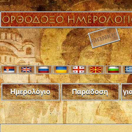
Ημερολόγιο
Παράδοση
γι