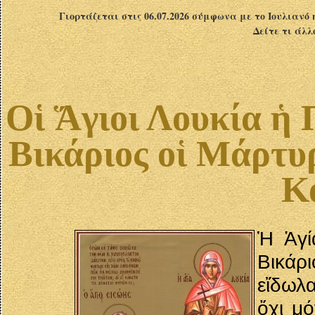
Γιορτάζεται στις 06.07.2026 σύμφωνα με το Ιουλιανό 
Δείτε τι άλλ
Οἱ Ἅγιοι Λουκία ἡ
Βικάριος οἱ Μάρτυ
Κ
Ἡ Ἁγί
Βικάρι
εἴδωλα
ὄχι μ