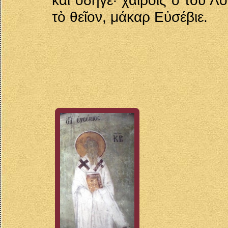
καὶ ὁδηγέ· χαίροις ὁ τοῦ Λ
τὸ θεῖον, μάκαρ Εὐσέβιε.