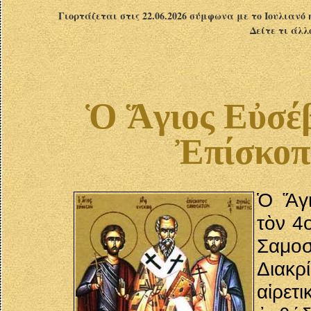
Γιορτάζεται στις 22.06.2026 σύμφωνα με το Ιουλιανό 
Δείτε τι άλλ
Ὁ Ἅγιος Εὐσέβ
Ἐπίσκοπ
Ὁ Ἅγι
τὸν 4
Σαμοσ
Διακρ
αἱρετ