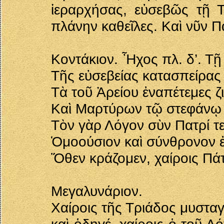
ἱεραρχήσας, εὐσεβῶς τῇ Τ
πλάνην καθεῖλες. Καὶ νῦν 
Κοντάκιον. Ἦχος πλ. δ’. Τ
Τῆς εὐσεβείας κατασπείρας 
Τὰ τοῦ Ἀρείου ἐναπέτεμες ζι
Καὶ Μαρτύρων τῷ στεφάνῳ
Τὸν γὰρ Λόγον σὺν Πατρί τε
Ὁμοούσιον καὶ σύνθρονον 
Ὅθεν κράζομεν, χαίροις Πάτ
Μεγαλυνάριον.
Χαίροις τῆς Τριάδος μυστα