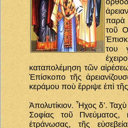
ὀρθό
ἀρεια
παρὰ 
τοῦ Ο
Ἐπισκ
του 
ἐχειρ
καταπολέμηση τῶν αἱρέσεω
Ἐπίσκοπο τῆς ἀρειανίζουσ
κεράμου ποὺ ἔρριψε ἐπὶ τῆς
Ἀπολυτίκιον. Ἦχος δ’. Ταχ
Σοφίας τοῦ Πνεύματος, 
ἐτράνωσας, τῆς εὐσεβεί