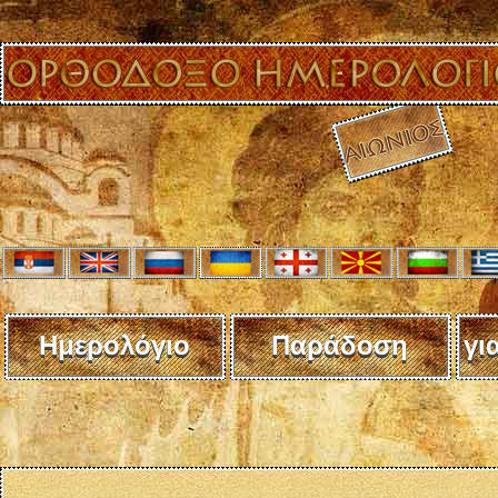
Ημερολόγιο
Παράδοση
γι